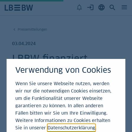
Pressemitteilungen
03.04.2024
LBBW finanziert
LOGPARK Leipzig mit
Verwendung von Cookies
60 Millionen Euro
Wenn Sie unsere Webseite nutzen, werden
wir nur die notwendigen Cookies einsetzen,
um die Funktionalität unserer Webseite
Pressemitteilung
garantieren zu können. In allen anderen
Fällen bitten wir Sie um Ihre Einwilligung.
Weitere Informationen zu Cookies erhalten
Die Mietfläche des LOGPARKs umfasst über 165.000
Sie in unserer
Datenschutzerklärung
.