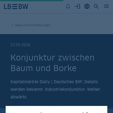
News und Einschätzungen
22.05.2026
Konjunktur zwischen
Baum und Borke
Kapitalmärkte Daily | Deutsches BIP: Details
werden bekannt. Industriekonjunktur: Weiter
abwärts.