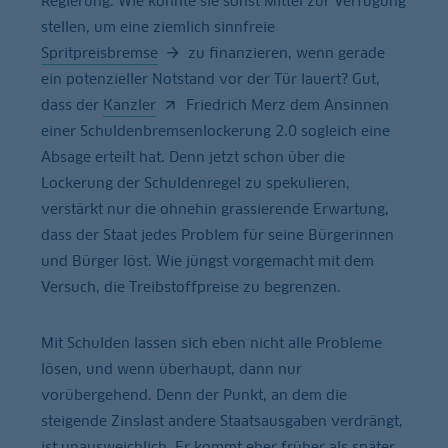
Regierung. Wie könnte sie sonst Mittel zur Verfügung
stellen, um eine ziemlich sinnfreie
Spritpreisbremse
zu finanzieren, wenn gerade
ein potenzieller Notstand vor der Tür lauert? Gut,
dass der
Kanzler
Friedrich Merz dem Ansinnen
einer Schuldenbremsenlockerung 2.0 sogleich eine
Absage erteilt hat. Denn jetzt schon über die
Lockerung der Schuldenregel zu spekulieren,
verstärkt nur die ohnehin grassierende Erwartung,
dass der Staat jedes Problem für seine Bürgerinnen
und Bürger löst. Wie jüngst vorgemacht mit dem
Versuch, die Treibstoffpreise zu begrenzen.
Mit Schulden lassen sich eben nicht alle Probleme
lösen, und wenn überhaupt, dann nur
vorübergehend. Denn der Punkt, an dem die
steigende Zinslast andere Staatsausgaben verdrängt,
ist unausweichlich. Er kommt eher früher als später,