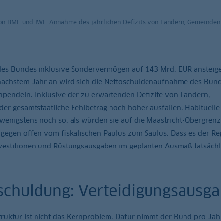
on BMF und IWF. Annahme des jährlichen Defizits von Ländern, Gemeinden
 des Bundes inklusive Sondervermögen auf 143 Mrd. EUR ansteige
 nächstem Jahr an wird sich die Nettoschuldenaufnahme des Bun
npendeln. Inklusive der zu erwartenden Defizite von Ländern,
er gesamtstaatliche Fehlbetrag noch höher ausfallen. Habituelle
n wenigstens noch so, als würden sie auf die Maastricht-Obergren
agegen offen vom fiskalischen Paulus zum Saulus. Dass es der Re
Investitionen und Rüstungsausgaben im geplanten Ausmaß tatsächl
schuldung: Verteidigungsausg
uktur ist nicht das Kernproblem. Dafür nimmt der Bund pro Jah