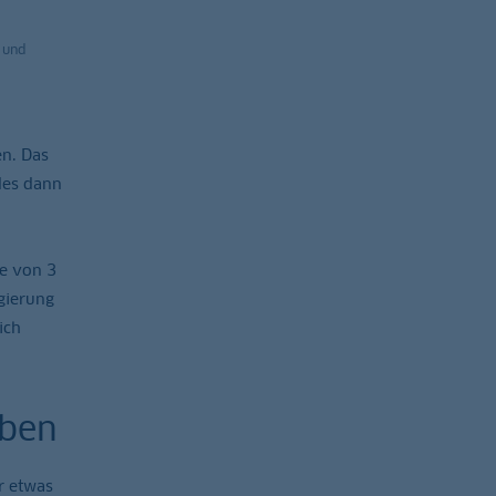
 und
n. Das
des dann
ze von 3
gierung
ich
aben
r etwas