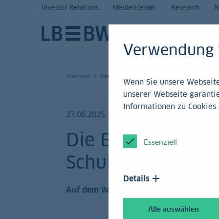
Investor Relations
Mediencenter
Research
N
Verwendung 
Startseite
News und Service
Research
Archiv 20
Wenn Sie unsere Webseite 
unserer Webseite garantie
Informationen zu Cookies 
27.06.2025
Die Bundesregier
Essenziell
Schuldenrausch
Details
Auf dem Weg vom Paulus zum Saulus.
Alle auswählen