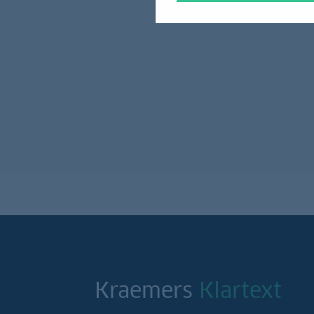
Kraemers
Klartext