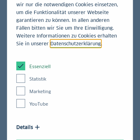
wir nur die notwendigen Cookies einsetzen,
Beginn der Zwanzigerjahre wächst die Wirtschaft
um die Funktionalität unserer Webseite
dort schneller als die chinesische, und die Prognosen
garantieren zu können. In allen anderen
deuten darauf hin, dass das vorerst auch so bleiben
Fällen bitten wir Sie um Ihre Einwilligung.
wird. Das wirft natürlich die Frage auf, ob künftig
Weitere Informationen zu Cookies erhalten
Indien die wirtschaftliche Rolle einnehmen könnte,
Sie in unserer
Datenschutzerklärung
.
die bis zur Pandemie drei Jahrzehnte lang China
wahrgenommen hatte: als der Wachstumspol der
Welt, ein Füllhorn wirtschaftlicher Opportunitäten.
Essenziell
Zumal die westliche Welt zunehmend besorgt auf
China als immer schwerer berechenbaren Rivalen
Statistik
blickt.
Marketing
Indiens junge Bevölkerung
YouTube
ist Delhis Trumpfkarte
Details
Indiens Wirtschaft wird voraussichtlich auf lange