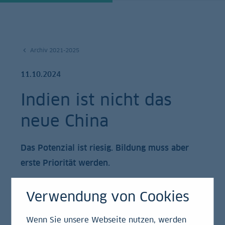
Archiv 2021-2025
11.10.2024
Indien ist nicht das
neue China
Das Potenzial ist riesig. Bildung muss aber
erste Priorität werden.
Verwendung von Cookies
Vergangenes Jahr hat Indien China als
Wenn Sie unsere Webseite nutzen, werden
bevölkerungsreichstes Land der Erde abgelöst. Seit