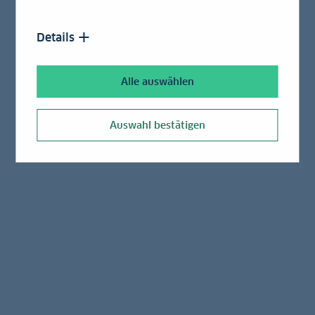
Kilowattstunde Strom erzeugen etwa
Luftwärmepumpen drei bis fünf Kilowattstunden
Details
Wärme.
Alle auswählen
Absatz von Heizungswärmepumpen
in Deutschland
Auswahl bestätigen