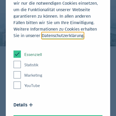
wir nur die notwendigen Cookies einsetzen,
um die Funktionalität unserer Webseite
garantieren zu können. In allen anderen
Fällen bitten wir Sie um Ihre Einwilligung.
Weitere Informationen zu Cookies erhalten
Sie in unserer
Datenschutzerklärung
.
Essenziell
Statistik
Bereits im Jahr 2000 eröffnete die LBBW ein Büro in
Shanghai, dem größten Wirtschafts- und
Marketing
Finanzzentrum Chinas. Seit September 2022 bieten
wir in der LBBW-Niederlassung in Shanghai unseren
YouTube
Kunden über Beratung und Netzwerke hinaus jetzt
auch sämtliche wichtigen finanziellen
Details
Dienstleistungen für passgenaue Lösungen an.