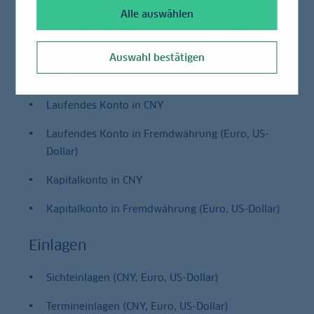
Alle auswählen
Unser Leistungsangebot
Auswahl bestätigen
Konten
Laufendes Konto in CNY
Laufendes Konto in Fremdwährung (Euro, US-
Dollar)
Kapitalkonto in CNY
Kapitalkonto in Fremdwährung (Euro, US-Dollar)
Einlagen
Sichteinlagen (CNY, Euro, US-Dollar)
Termineinlagen (CNY, Euro, US-Dollar)