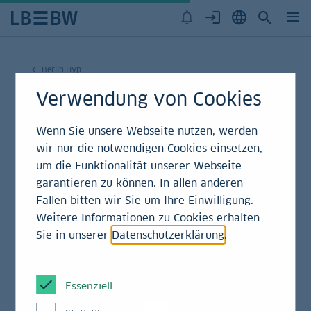
Berlin Hyp
Verwendung von Cookies
Offenlegungsberichte
der Berlin Hyp AG
Wenn Sie unsere Webseite nutzen, werden
wir nur die notwendigen Cookies einsetzen,
um die Funktionalität unserer Webseite
Hier finden Sie die Offenlegungsberichte (inkl.
garantieren zu können. In allen anderen
Vergütungspolitik) der Berlin Hyp AG
Fällen bitten wir Sie um Ihre Einwilligung.
Weitere Informationen zu Cookies erhalten
Sie in unserer
Datenschutzerklärung
.
2025
Essenziell
2024