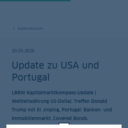
Webkonferenzen
20.05.2026
Update zu USA und
Portugal
LBBW Kapitalmarktkompass-Update |
Weltleitwährung US-Dollar, Treffen Donald
Trump mit Xi Jinping, Portugal: Banken- und
Immobilienmarkt, Covered Bonds.