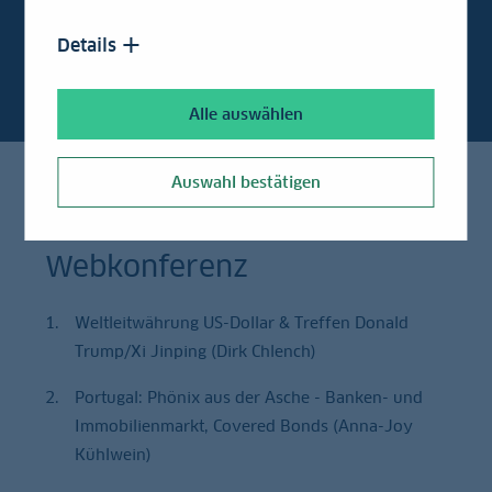
Update
Mai
Details
Alle auswählen
Auswahl bestätigen
Die Themen der
Webkonferenz
Weltleitwährung US-Dollar & Treffen Donald
Trump/Xi Jinping (Dirk Chlench)
Portugal: Phönix aus der Asche - Banken- und
Immobilienmarkt, Covered Bonds (Anna-Joy
Kühlwein)