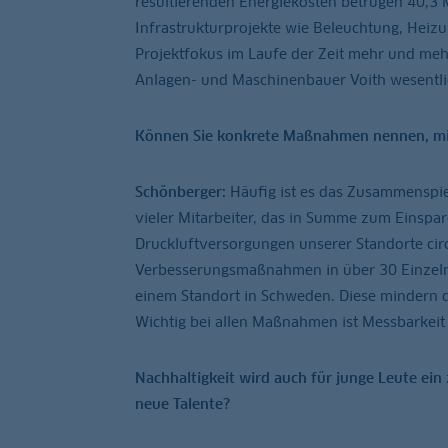
resultierenden Energiekosten betrugen 40,3 
Infrastrukturprojekte wie Beleuchtung, Heizu
Projektfokus im Laufe der Zeit mehr und me
Anlagen- und Maschinenbauer Voith wesentl
Können Sie konkrete Maßnahmen nennen, mit 
Schönberger:
Häufig ist es das Zusammenspie
vieler Mitarbeiter, das in Summe zum Einspar
Druckluftversorgungen unserer Standorte cir
Verbesserungsmaßnahmen in über 30 Einzel
einem Standort in Schweden. Diese mindern 
Wichtig bei allen Maßnahmen ist Messbarkeit 
Nachhaltigkeit wird auch für junge Leute ei
neue Talente?