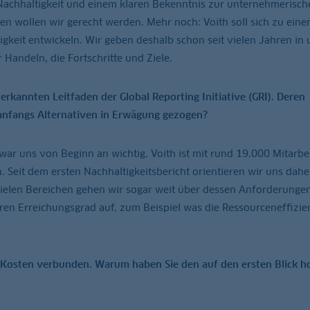
 Nachhaltigkeit und einem klaren Bekenntnis zur unternehmerisch
n wollen wir gerecht werden. Mehr noch: Voith soll sich zu ein
eit entwickeln. Wir geben deshalb schon seit vielen Jahren in 
Handeln, die Fortschritte und Ziele.
nerkannten Leitfaden der Global Reporting Initiative (GRI). Deren
e anfangs Alternativen in Erwägung gezogen?
war uns von Beginn an wichtig. Voith ist mit rund 19.000 Mitarbei
. Seit dem ersten Nachhaltigkeitsbericht orientieren wir uns dah
vielen Bereichen gehen wir sogar weit über dessen Anforderungen
eren Erreichungsgrad auf, zum Beispiel was die Ressourceneffizie
t Kosten verbunden. Warum haben Sie den auf den ersten Blick 