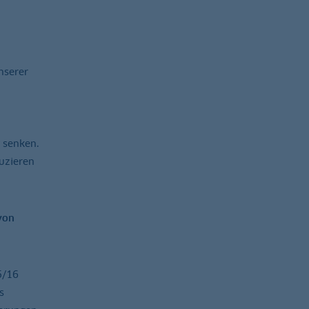
nserer
 senken.
duzieren
von
5/16
s