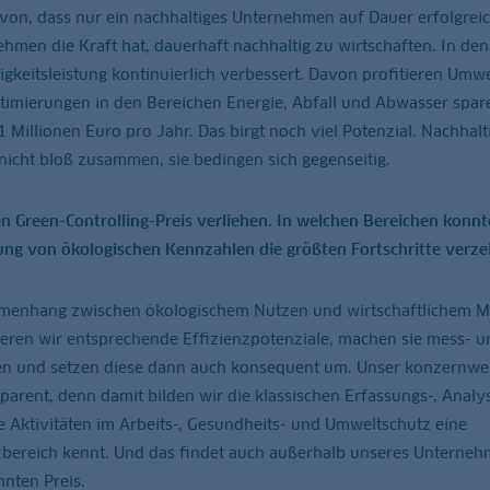
von, dass nur ein nachhaltiges Unternehmen auf Dauer erfolgreic
ehmen die Kraft hat, dauerhaft nachhaltig zu wirtschaften. In den
gkeitsleistung kontinuierlich verbessert. Davon profitieren Umw
imierungen in den Bereichen Energie, Abfall und Abwasser spare
 Millionen Euro pro Jahr. Das birgt noch viel Potenzial. Nachhalt
nicht bloß zusammen, sie bedingen sich gegenseitig.
n Green-Controlling-Preis verliehen. In welchen Bereichen konnt
ung von ökologischen Kennzahlen die größten Fortschritte verze
menhang zwischen ökologischem Nutzen und wirtschaftlichem 
izieren wir entsprechende Effizienzpotenziale, machen sie mess- u
gen und setzen diese dann auch konsequent um. Unser konzernwe
sparent, denn damit bilden wir die klassischen Erfassungs-, Analy
le Aktivitäten im Arbeits-, Gesundheits- und Umweltschutz eine
zbereich kennt. Und das findet auch außerhalb unseres Unterne
hnten Preis.