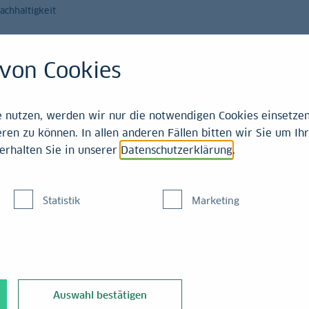
achhaltigkeit
Magazin
Leistungen
von Cookies
nutzen, werden wir nur die notwendigen Cookies einsetzen,
ren zu können. In allen anderen Fällen bitten wir Sie um Ihr
erhalten Sie in unserer
Datenschutzerklärung
.
mark für
Statistik
Marketing
erden
chhaltigkeit global.
Office sagt, wie die
Auswahl bestätigen