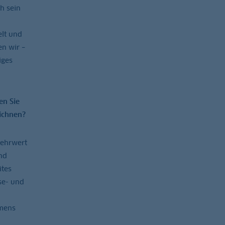
h sein
elt und
n wir –
iges
en Sie
ichnen?
Mehrwert
nd
ites
se- und
hmens