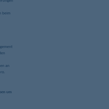
ierungen
n beim
agement
den
en an
ro.
rben um