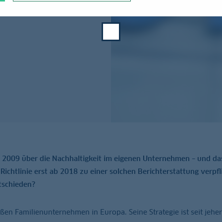
it 2009 über die Nachhaltigkeit im eigenen Unternehmen – und da
Richtlinie erst ab 2018 zu einer solchen Berichterstattung verpfl
tschieden?
ßen Familienunternehmen in Europa. Seine Strategie ist seit jeher