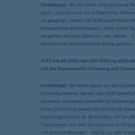
Schönberger:
Wir bei Voith sind überzeugt da
kann – und dass nur ein erfolgreiches Untern
vergangenen Jahren hat Voith seine Nachhalti
Unternehmen gleichermaßen. Allein durch Opt
verglichen mit dem Stand vor vier Jahren – 11
Handeln und wirtschaftlicher Erfolg gehören 
2015 hat die Péter Horváth-Stiftung Voith de
seit der konsequenten Erfassung und Steuer
Schönberger:
Bei Voith haben wir den Zusam
frühzeitig erkannt. Bereits seit 2008 identif
steuerbar, erarbeiten konkrete Verbesserun
Green Controlling macht die Fortschritte tran
Reportingprozesse ab. So schaffen wir für al
Transparenz, wie man sie sonst nur im Finan
viel positive Resonanz – bis hin zu dem erwä