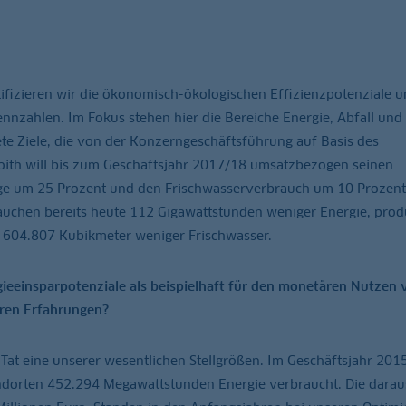
ifizieren wir die ökonomisch-ökologischen Effizienzpotenziale u
nnzahlen. Im Fokus stehen hier die Bereiche Energie, Abfall und
ete Ziele, die von der Konzerngeschäftsführung auf Basis des
oith will bis zum Geschäftsjahr 2017/18 umsatzbezogen seinen
ge um 25 Prozent und den Frischwasserverbrauch um 10 Prozent
brauchen bereits heute 112 Gigawattstunden weniger Energie, pro
 604.807 Kubikmeter weniger Frischwasser.
ieeinsparpotenziale als beispielhaft für den monetären Nutzen 
hren Erfahrungen?
 Tat eine unserer wesentlichen Stellgrößen. Im Geschäftsjahr 201
andorten 452.294 Megawattstunden Energie verbraucht. Die darau