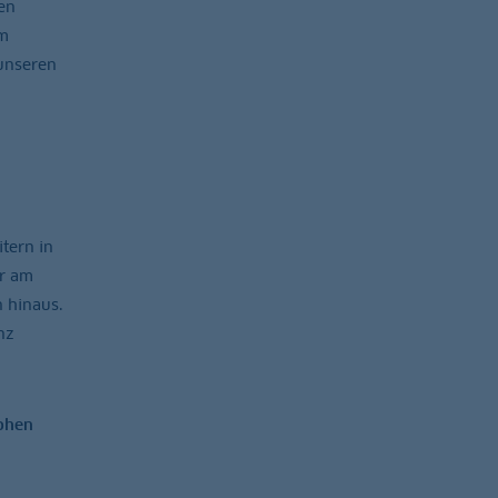
en
em
unseren
tern in
er am
 hinaus.
nz
hohen