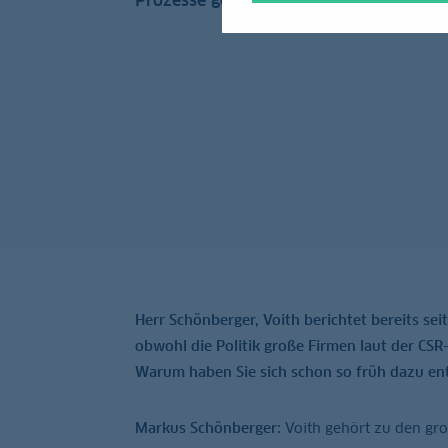
Prozesse gesteuert werden.
Herr Schönberger, Voith berichtet bereits se
obwohl die Politik große Firmen laut der CSR-
Warum haben Sie sich schon so früh dazu en
Markus Schönberger:
Voith gehört zu den gro