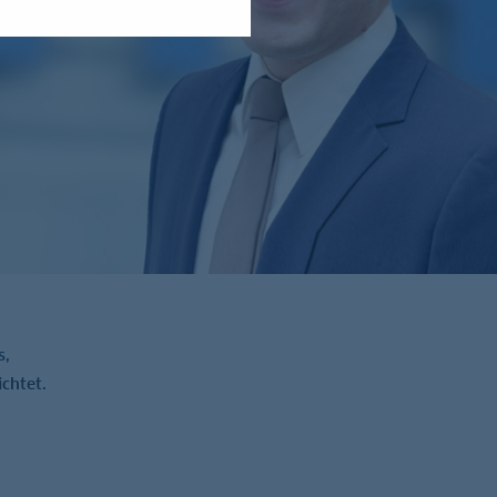
s,
ichtet.