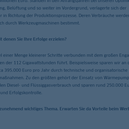
Millionen Euro. Standen in den Anfangsjahren bei unseren Optim
ng, Belüftung und so weiter im Vordergrund, verlagerte sich der
hr in Richtung der Produktionsprozesse. Deren Verbräuche werde
ich durch Werkzeugmaschinen bestimmt.
denen Sie Ihre Erfolge erzielen?
l einer Menge kleinerer Schritte verbunden mit dem großen Eng
en der 112 Gigawattstunden führt. Beispielsweise sparen wir an 
ca 395.000 Euro pro Jahr durch technische und organisatorische
maßnahmen. Zu den größten gehört der Einsatz von Wärmepump
den Diesel- und Flüssiggasverbrauch und sparen rund 250.000 Eu
und Erfolgskontrolle.
n zunehmend wichtiges Thema. Erwarten Sie da Vorteile beim We