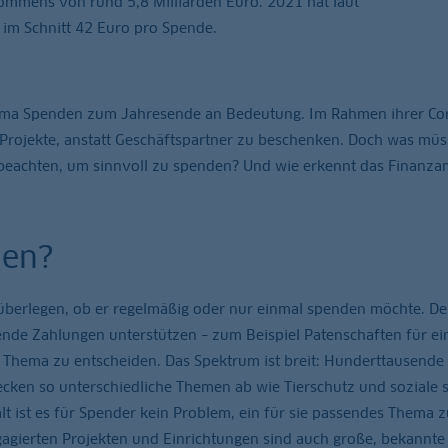
mmens von rund 5,8 Milliarden Euro. 2021 hat laut
 im Schnitt 42 Euro pro Spende.
ema Spenden zum Jahresende an Bedeutung. Im Rahmen ihrer Co
le Projekte, anstatt Geschäftspartner zu beschenken. Doch was mü
beachten, um sinnvoll zu spenden? Und wie erkennt das Finanzam
den?
 überlegen, ob er regelmäßig oder nur einmal spenden möchte. De
ende Zahlungen unterstützen – zum Beispiel Patenschaften für ei
es Thema zu entscheiden. Das Spektrum ist breit: Hunderttausende
cken so unterschiedliche Themen ab wie Tierschutz und soziale 
alt ist es für Spender kein Problem, ein für sie passendes Thema z
ngagierten Projekten und Einrichtungen sind auch große, bekannte