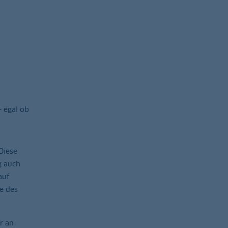
 egal ob
Diese
g auch
auf
e des
r an