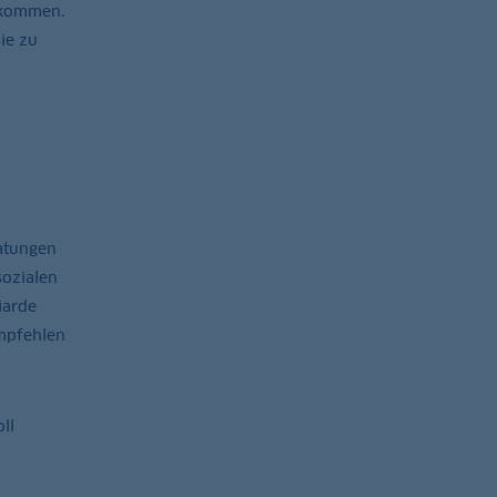
bekommen.
ie zu
ratungen
sozialen
iarde
mpfehlen
ll