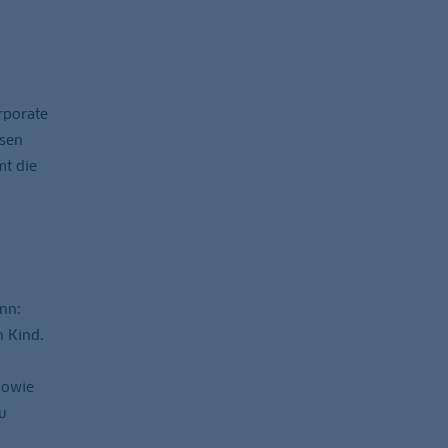
rporate
ssen
t die
nn:
n Kind.
sowie
u