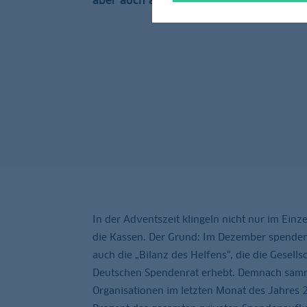
aber auch als Unternehmen?
In der Adventszeit klingeln nicht nur im Ein
die Kassen. Der Grund: Im Dezember spenden 
auch die „Bilanz des Helfens“, die die Gesell
Deutschen Spendenrat erhebt. Demnach samm
Organisationen im letzten Monat des Jahres 2