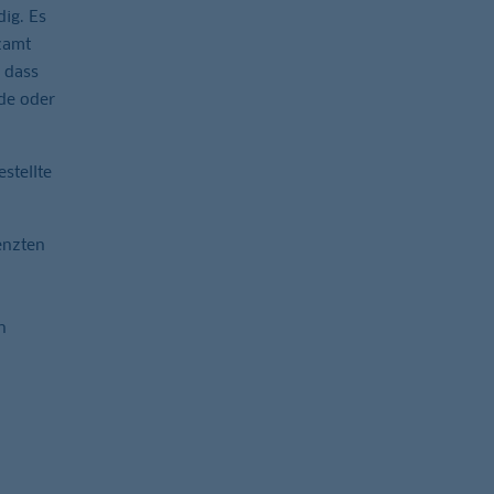
ig. Es
zamt
 dass
de oder
stellte
enzten
n