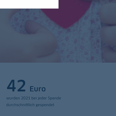
42
Euro
wurden 2021 bei jeder Spende
durchschnittlich gespendet