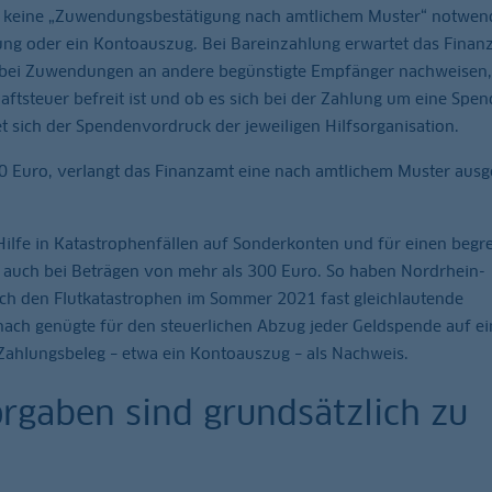
 ist keine „Zuwendungsbestätigung nach amtlichem Muster“ notwend
ung oder ein Kontoauszug. Bei Bareinzahlung erwartet das Finan
bei Zuwendungen an andere begünstigte Empfänger nachweisen,
tsteuer befreit ist und ob es sich bei der Zahlung um eine Spen
et sich der Spendenvordruck der jeweiligen Hilfsorganisation.
0 Euro, verlangt das Finanzamt eine nach amtlichem Muster ausge
lfe in Katastrophenfällen auf Sonderkonten und für einen begr
s auch bei Beträgen von mehr als 300 Euro. So haben Nordrhein-
ch den Flutkatastrophen im Sommer 2021 fast gleichlautende
nach genügte für den steuerlichen Abzug jeder Geldspende auf ei
Zahlungsbeleg – etwa ein Kontoauszug – als Nachweis.
orgaben sind grundsätzlich zu