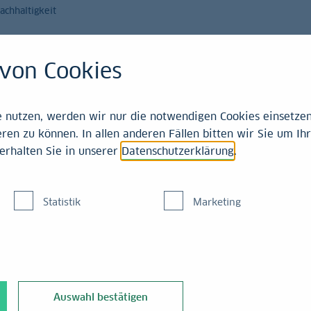
achhaltigkeit
Magazin
Leistungen
von Cookies
nutzen, werden wir nur die notwendigen Cookies einsetzen,
ren zu können. In allen anderen Fällen bitten wir Sie um Ihr
erhalten Sie in unserer
Datenschutzerklärung
.
nden Sie
Statistik
Marketing
sonders spendabel.
 – als Privatperson,
Auswahl bestätigen