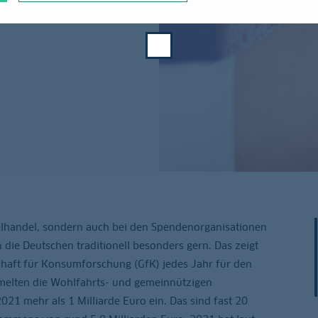
zelhandel, sondern auch bei den Spendenorganisationen
die Deutschen traditionell besonders gern. Das zeigt
schaft für Konsumforschung (GfK) jedes Jahr für den
elten die Wohlfahrts- und gemeinnützigen
021 mehr als 1 Milliarde Euro ein. Das sind fast 20