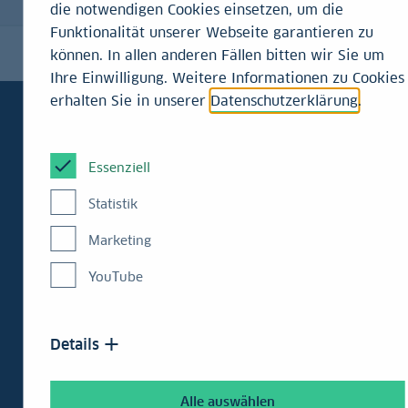
die notwendigen Cookies einsetzen, um die
Funktionalität unserer Webseite garantieren zu
können. In allen anderen Fällen bitten wir Sie um
Ihre Einwilligung. Weitere Informationen zu Cookies
erhalten Sie in unserer
Datenschutzerklärung
.
In aller Kürze
Essenziell
Für die Elektrifizierung von Industrie, Wärme
Statistik
und Verkehr muss die Stromnetzinfrastruktur
Marketing
ausgebaut werden
YouTube
Um die Energiewende zu meistern, braucht es
entsprechend hohe Investitionen in diesem
Bereich
Details
Der Regulator ist gefordert, die
Rahmenbedingungen für die Investoren
Alle auswählen