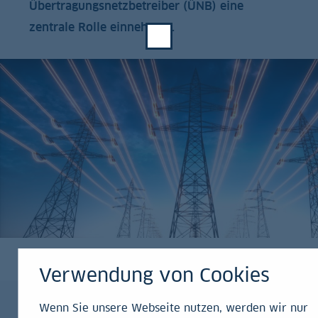
Übertragungsnetzbetreiber (ÜNB) eine
zentrale Rolle einnehmen.
Verwendung von Cookies
Wenn Sie unsere Webseite nutzen, werden wir nur
Akteure
Ausbauziele
Prozess