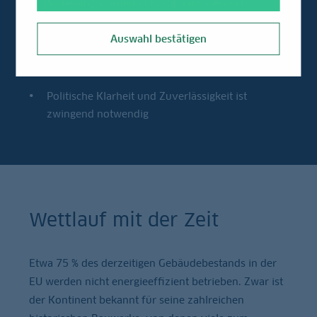
Sanierungsquoten in Europa müssen sich
verdreifachen
Auswahl bestätigen
Die Umsetzung des ersten Etappenziels gilt es
innerhalb von 4 Jahren erreichen
Politische Klarheit und Zuverlässigkeit ist
zwingend notwendig
Wettlauf mit der Zeit
Etwa 75 % des derzeitigen Gebäudebestands in der
EU werden nicht energieeffizient betrieben. Zwar ist
der Kontinent bekannt für seine zahlreichen