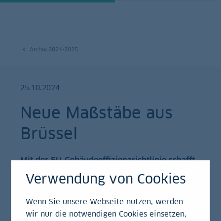
Archiv 2021-2025
25.10.2024
Neue Maßstäbe aus
Brüssel
Mit der EU-Gebäudeeffizienzrichtlinie schafft
Brüssel den Rahmen für Klimaneutralität bis
Verwendung von Cookies
2050. Die Sanierungsquoten hinken aber noch
Wenn Sie unsere Webseite nutzen, werden
hinterher.
wir nur die notwendigen Cookies einsetzen,