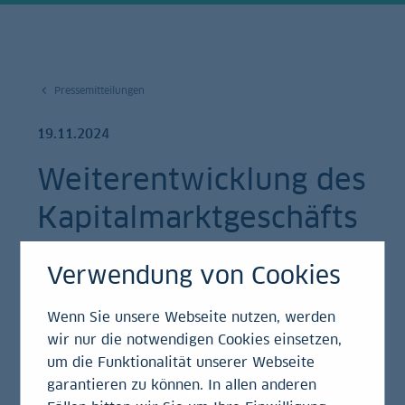
Pressemitteilungen
19.11.2024
Weiterentwicklung des
Kapitalmarktgeschäfts
der LBBW
Verwendung von Cookies
Pressemitteilung
Wenn Sie unsere Webseite nutzen, werden
wir nur die notwendigen Cookies einsetzen,
Daniel Wrobel wird Bereichsvorstand Financial
um die Funktionalität unserer Webseite
Institutions & Corporates
garantieren zu können. In allen anderen