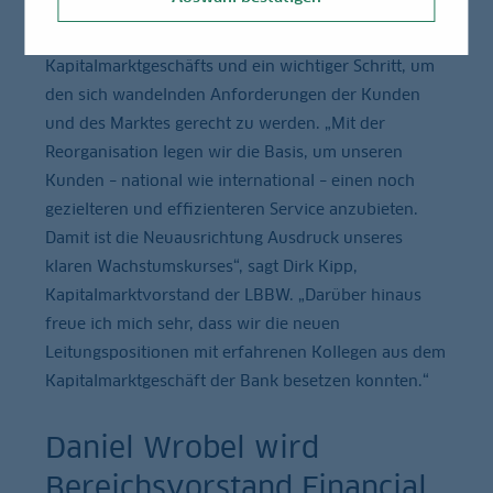
Die strategische Neuausrichtung ist ein Zeichen der
gewachsenen Bedeutung des LBBW-
Kapitalmarktgeschäfts und ein wichtiger Schritt, um
den sich wandelnden Anforderungen der Kunden
und des Marktes gerecht zu werden. „Mit der
Reorganisation legen wir die Basis, um unseren
Kunden – national wie international – einen noch
gezielteren und effizienteren Service anzubieten.
Damit ist die Neuausrichtung Ausdruck unseres
klaren Wachstumskurses“, sagt Dirk Kipp,
Kapitalmarktvorstand der LBBW. „Darüber hinaus
freue ich mich sehr, dass wir die neuen
Leitungspositionen mit erfahrenen Kollegen aus dem
Kapitalmarktgeschäft der Bank besetzen konnten.“
Daniel Wrobel wird
Bereichsvorstand Financial