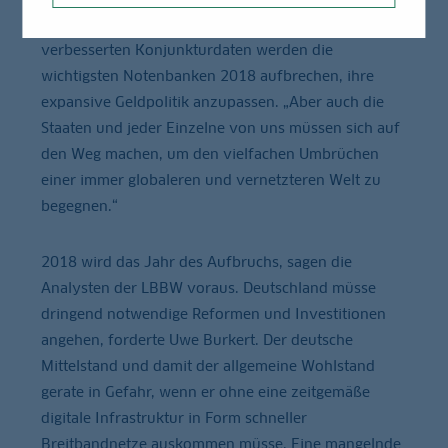
der Vorlage des Ausblicks in Stuttgart. Angesichts der
verbesserten Konjunkturdaten werden die
wichtigsten Notenbanken 2018 aufbrechen, ihre
expansive Geldpolitik anzupassen. „Aber auch die
Staaten und jeder Einzelne von uns müssen sich auf
den Weg machen, um den vielfachen Umbrüchen
einer immer globaleren und vernetzteren Welt zu
begegnen.“
2018 wird das Jahr des Aufbruchs, sagen die
Analysten der LBBW voraus. Deutschland müsse
dringend notwendige Reformen und Investitionen
angehen, forderte Uwe Burkert. Der deutsche
Mittelstand und damit der allgemeine Wohlstand
gerate in Gefahr, wenn er ohne eine zeitgemäße
digitale Infrastruktur in Form schneller
Breitbandnetze auskommen müsse. Eine mangelnde