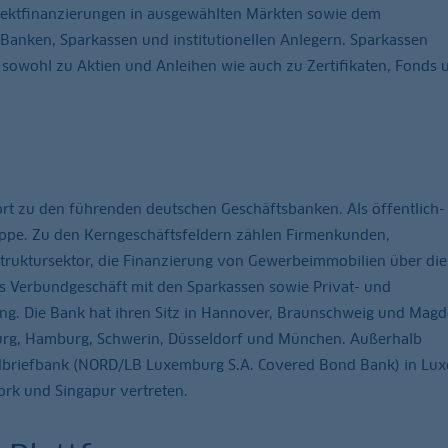
ojektfinanzierungen in ausgewählten Märkten sowie dem
Banken, Sparkassen und institutionellen Anlegern. Sparkassen
sowohl zu Aktien und Anleihen wie auch zu Zertifikaten, Fonds 
 zu den führenden deutschen Geschäftsbanken. Als öffentlich-
zgruppe. Zu den Kerngeschäftsfeldern zählen Firmenkunden,
struktursektor, die Finanzierung von Gewerbeimmobilien über die
s Verbundgeschäft mit den Sparkassen sowie Privat- und
ing. Die Bank hat ihren Sitz in Hannover, Braunschweig und Mag
urg, Hamburg, Schwerin, Düsseldorf und München. Außerhalb
ndbriefbank (NORD/LB Luxemburg S.A. Covered Bond Bank) in Lu
rk und Singapur vertreten.