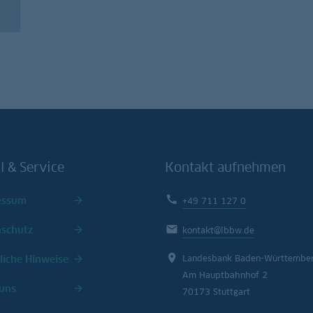
l & Service
Kontakt aufnehmen
essum
+49 711 127 0
nschutz
kontakt@lbbw.de
liche Hinweise
Landesbank Baden-Württembe
Am Hauptbahnhof 2
uns
70173 Stuttgart