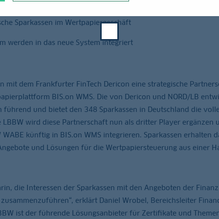
tbetreiberin der Plattform BIS.on WMS
tsche Sparkassen im Wertpapiergeschäft
 werden in das neue System integriert
it dem Frankfurter FinTech Dericon eine strategische Partnersc
papierplattform BIS.on WMS. Die von Dericon und NORD/LB entwi
ch führend und bietet den 348 Sparkassen in Deutschland die voll
ie LBBW wird diese Partnerschaft nun als dritter Player ergänzen 
 WABE künftig in BIS.on WMS integrieren. Sparkassen erhalten 
he Angebote und Lösungen für die Wertpapiersteuerung aus einer 
arin, die Interessen der Sparkassen mit den Angeboten der Finanzi
m zusammenzuführen“, erklärt Daniel Wrobel, Bereichsleiter Financ
LBBW ist der führende Lösungsanbieter für Zertifikate und Theme