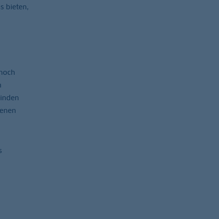
s bieten,
 noch
m
binden
benen
s