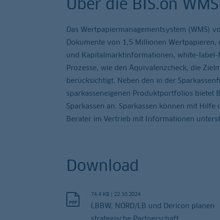
Über die BIS.on WMS
Das Wertpapiermanagementsystem (WMS) von D
Dokumente von 1,5 Millionen Wertpapieren, da
und Kapitalmarktinformationen, white-label-Ma
Prozesse, wie den Äquivalenzcheck, die Ziel
berücksichtigt. Neben den in der Sparkassen
sparkasseneigenen Produktportfolios bietet 
Sparkassen an. Sparkassen können mit Hilfe d
Berater im Vertrieb mit Informationen unters
Download
74.4 KB
|
22.10.2024
LBBW, NORD/LB und Dericon planen
strategische Partnerschaft