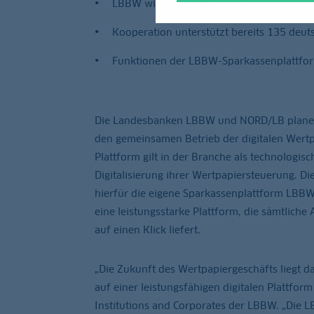
LBBW wird neben NORD/LB und Dericon Mi
Kooperation unterstützt bereits 135 deu
Funktionen der LBBW-Sparkassenplattform
Die Landesbanken LBBW und NORD/LB planen m
den gemeinsamen Betrieb der digitalen Wert
Plattform gilt in der Branche als technologis
Digitalisierung ihrer Wertpapiersteuerung. D
hierfür die eigene Sparkassenplattform LBBW
eine leistungsstarke Plattform, die sämtlic
auf einen Klick liefert.
„Die Zukunft des Wertpapiergeschäfts liegt d
auf einer leistungsfähigen digitalen Plattfor
Institutions and Corporates der LBBW. „Die 