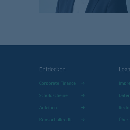
Entdecken
Lega
Corporate Finance
Impr
Schuldscheine
Date
Anleihen
Recht
Konsortialkredit
Über 