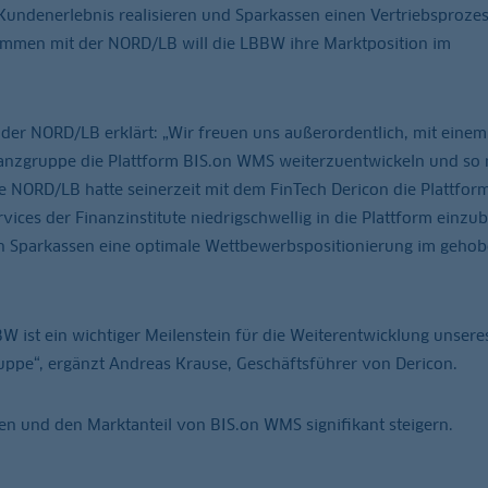
 Kundenerlebnis realisieren und Sparkassen einen Vertriebsprozes
usammen mit der NORD/LB will die LBBW ihre Marktposition im
 der NORD/LB erklärt: „Wir freuen uns außerordentlich, mit einem
anzgruppe die Plattform BIS.on WMS weiterzuentwickeln und so
ie NORD/LB hatte seinerzeit mit dem FinTech Dericon die Plattfor
rvices der Finanzinstitute niedrigschwellig in die Plattform einzu
en Sparkassen eine optimale Wettbewerbspositionierung im geho
 ist ein wichtiger Meilenstein für die Weiterentwicklung unsere
uppe“, ergänzt Andreas Krause, Geschäftsführer von Dericon.
en und den Marktanteil von BIS.on WMS signifikant steigern.