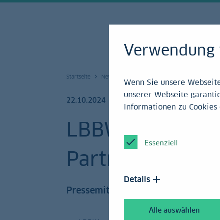
Verwendung 
Startseite
News und Service
Mediencenter
Press
Wenn Sie unsere Webseite 
unserer Webseite garantie
22.10.2024
Informationen zu Cookies 
LBBW, NORD/LB 
Essenziell
Partnerschaft
Details
Pressemitteilung
Alle auswählen