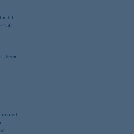
rbindet
er 150
 sicheren
Euro und
er
in