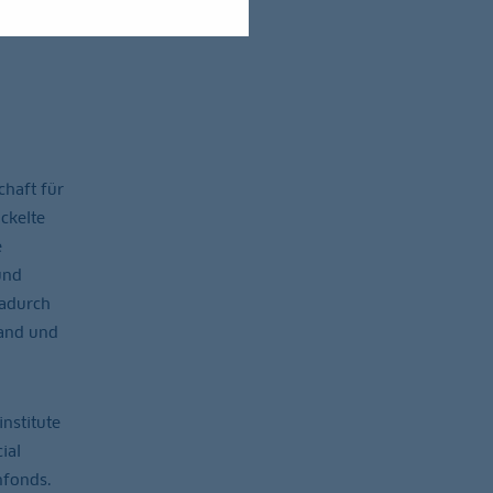
haft für
ckelte
e
und
dadurch
Hand und
nstitute
ial
nfonds.