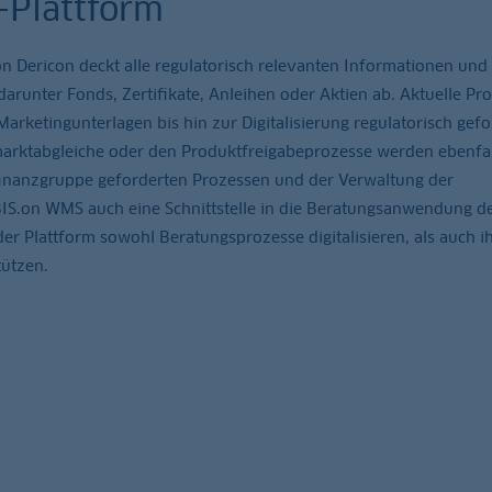
-Plattform
ericon deckt alle regulatorisch relevanten Informationen und
runter Fonds, Zertifikate, Anleihen oder Aktien ab. Aktuelle Pr
rketingunterlagen bis hin zur Digitalisierung regulatorisch gefo
marktabgleiche oder den Produktfreigabeprozesse werden ebenfal
finanzgruppe geforderten Prozessen und der Verwaltung der
BIS.on WMS auch eine Schnittstelle in die Beratungsanwendung d
er Plattform sowohl Beratungsprozesse digitalisieren, als auch i
tützen.