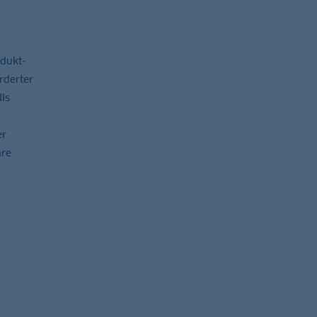
odukt-
rderter
ls
er
hre