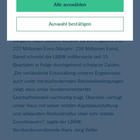
Alle auswählen
Regulierung, anhaltend niedrigen Zinsen und
intensivem Wettbewerb konnte sie ihr
Auswahl bestätigen
Konzernergebnis vor Steuern zum 30. September
2015 von 329 Millionen Euro auf 350 Millionen Euro
steigern. Nach Steuern erzielte sie ein Ergebnis von
237 Millionen Euro (Vorjahr: 234 Millionen Euro).
Damit schreibt die LBBW mittlerweile seit 15
Quartalen in Folge durchgehend schwarze Zahlen.
„Die verlässliche Entwicklung unseres Ergebnisses
auch unter herausfordernden Rahmenbedingungen
zeigt, dass unser kundenorientiertes
Geschäftsmodell nachhaltig trägt. Überdies verfügt
unser Haus mit seiner soliden Kapitalausstattung
und adäquaten Risikostruktur über sehr stabile
Grundmauern“, sagte der LBBW-
Vorstandsvorsitzende Hans-Jörg Vetter.