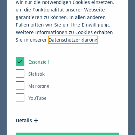
auf 350 Millionen Euro gesteigert (Vorjahr: 329
wir nur die notwendigen Cookies einsetzen,
Millionen Euro)
um die Funktionalität unserer Webseite
garantieren zu können. In allen anderen
Kundengeschäft trotz schwierigem Umfeld mit
Fällen bitten wir Sie um Ihre Einwilligung.
stabilen Erträgen
Weitere Informationen zu Cookies erhalten
Sie in unserer
Datenschutzerklärung
.
Adäquate Risikostruktur bei weiter verbesserter
Kapitalausstattung: Harte Kernkapitalquote 15,2
Prozent und Gesamtkapitalquote 20,7 Prozent
Essenziell
(gemäß CRR/CRD IV mit Übergangsregeln)
Statistik
Für das Gesamtjahr 2015 wird das
Vorsteuerergebnis weiterhin moderat über dem
Marketing
Vorjahresniveau erwartet
YouTube
Die Landesbank Baden-Württemberg (LBBW) hat in
den ersten neun Monaten 2015 ihr Ergebnis im
Vergleich zum Vorjahreszeitraum verbessert und
Details
zugleich ihre Kapitalquoten weiter gestärkt. Trotz
eines schwierigen Marktumfelds mit zunehmender