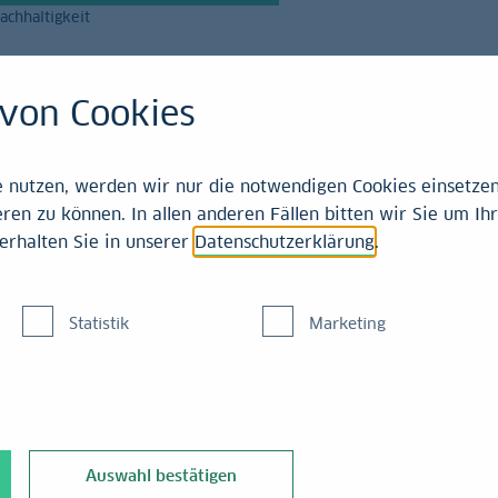
achhaltigkeit
Magazin
Leistungen
von Cookies
emitteilungen
nutzen, werden wir nur die notwendigen Cookies einsetzen,
ren zu können. In allen anderen Fällen bitten wir Sie um Ihr
erhalten Sie in unserer
Datenschutzerklärung
.
BBW finanzieren Sony 
Statistik
Marketing
bb Deutsche Pfandbriefbank AG, Landesbank Baden-Württemberg
Auswahl bestätigen
d Lead Arrangers und Original Lenders die langfristige Finanzi