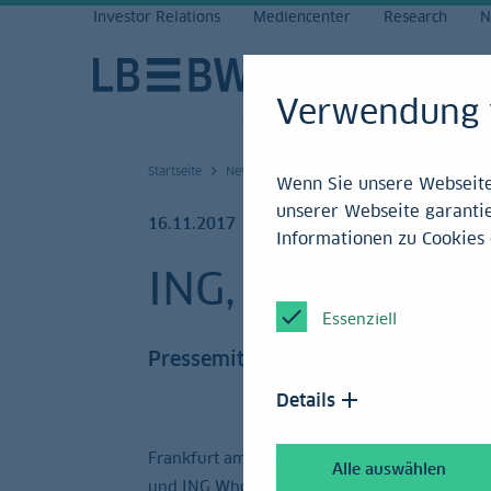
Investor Relations
Mediencenter
Research
N
Verwendung 
Startseite
News und Service
Mediencenter
Press
Wenn Sie unsere Webseite 
unserer Webseite garantie
16.11.2017
Informationen zu Cookies 
ING, pbb und L
Essenziell
Pressemitteilung
Details
Frankfurt am Main, 16. November 2017 - p
Alle auswählen
und ING Wholesale Banking haben als Mandate