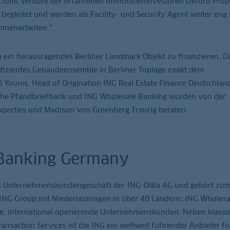
Joint Venture der erfahrenen Immobilieninvestoren Oxford Prope
egleitet und werden als Facility- und Security Agent weiter eng 
ammenarbeiten.“
n ein herausragendes Berliner Landmark Objekt zu finanzieren. D
ffizientes Gebäudeensemble in Berliner Toplage exakt dem
l Younis, Head of Origination ING Real Estate Finance Deutschlan
he Pfandbriefbank und ING Wholesale Banking wurden von der
operties und Madison von Greenberg Traurig beraten.
 Banking Germany
s Unternehmenskundengeschäft der ING-DiBa AG und gehört zu
ING Group mit Niederlassungen in über 40 Ländern. ING Wholesa
ße, international operierende Unternehmenskunden. Neben klassi
saction Services ist die ING ein weltweit führender Anbieter fü