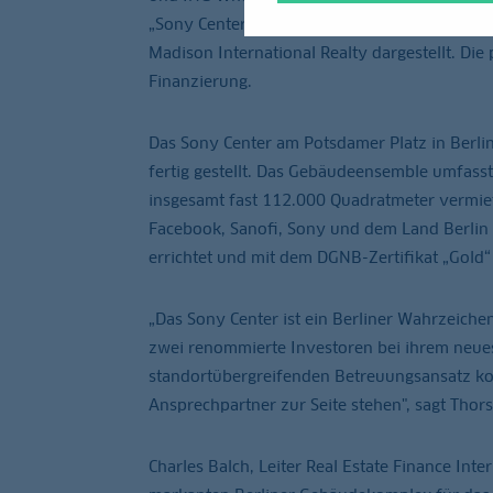
„Sony Center“ in Berlin über insgesamt 625 M
Madison International Realty dargestellt. Die 
Finanzierung.
Das Sony Center am Potsdamer Platz in Berl
fertig gestellt. Das Gebäudeensemble umfass
insgesamt fast 112.000 Quadratmeter vermie
Facebook, Sanofi, Sony und dem Land Berlin
errichtet und mit dem DGNB-Zertifikat „Gold“
„Das Sony Center ist ein Berliner Wahrzeiche
zwei renommierte Investoren bei ihrem neues
standortübergreifenden Betreuungsansatz ko
Ansprechpartner zur Seite stehen", sagt Tho
Charles Balch, Leiter Real Estate Finance Inte