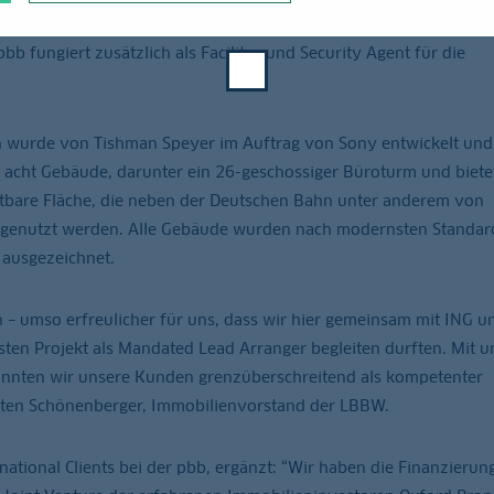
illionen Euro für ein Joint Venture aus Oxford Properties Group 
pbb fungiert zusätzlich als Facility- und Security Agent für die
in wurde von Tishman Speyer im Auftrag von Sony entwickelt un
t acht Gebäude, darunter ein 26-geschossiger Büroturm und biete
tbare Fläche, die neben der Deutschen Bahn unter anderem von
 genutzt werden. Alle Gebäude wurden nach modernsten Standar
 ausgezeichnet.
n – umso erfreulicher für uns, dass wir hier gemeinsam mit ING 
ten Projekt als Mandated Lead Arranger begleiten durften. Mit 
nnten wir unsere Kunden grenzüberschreitend als kompetenter
rsten Schönenberger, Immobilienvorstand der LBBW.
rnational Clients bei der pbb, ergänzt: “Wir haben die Finanzierun