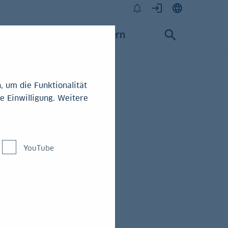
Karriere
Konzern
 um die Funktionalität
e Einwilligung. Weitere
Center
YouTube
 (LBBW)
erung des