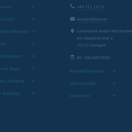
essum
+49 711 127 0
nschutz
kontakt@lbbw.de
liche Hinweise
Landesbank Baden-Württembe
Am Hauptbahnhof 2
uns
70173 Stuttgart
eichnungen
BIC: SOLADEST600
 und Apps
Kontaktformular
ess Banking
Sperranzeige
e Banking
Standorte