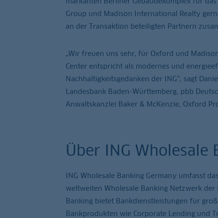
markanten Berliner Gebäudekomplex für das 
Group und Madison International Realty gern b
an der Transaktion beteiligten Partnern zus
„Wir freuen uns sehr, für Oxford und Madiso
Center entspricht als modernes und energiee
Nachhaltigkeitsgedanken der ING“, sagt Danie
Landesbank Baden-Württemberg, pbb Deutsc
Anwaltskanzlei Baker & McKenzie, Oxford Pr
Über ING Wholesale
ING Wholesale Banking Germany umfasst da
weltweiten Wholesale Banking Netzwerk der 
Banking bietet Bankdienstleistungen für gro
Bankprodukten wie Corporate Lending und Tran