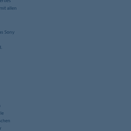
rties
mit allen
as Sony
d.
m
le
schen
r