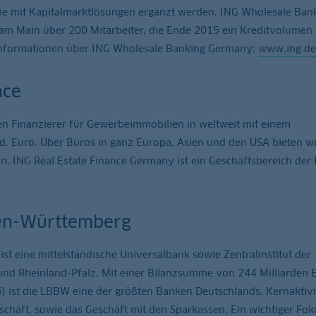
die mit Kapitalmarktlösungen ergänzt werden. ING Wholesale Ban
am Main über 200 Mitarbeiter, die Ende 2015 ein Kreditvolumen
 Informationen über ING Wholesale Banking Germany:
www.ing.de
nce
den Finanzierer für Gewerbeimmobilien in weltweit mit einem
d. Euro. Über Büros in ganz Europa, Asien und den USA bieten wi
n. ING Real Estate Finance Germany ist ein Geschäftsbereich der
en-Württemberg
 eine mittelständische Universalbank sowie Zentralinstitut der
nd Rheinland-Pfalz. Mit einer Bilanzsumme von 244 Milliarden 
) ist die LBBW eine der größten Banken Deutschlands. Kernaktivi
häft, sowie das Geschäft mit den Sparkassen. Ein wichtiger Foku