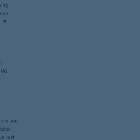
king
 von
r
 ING
Euro und
täten
s liegt