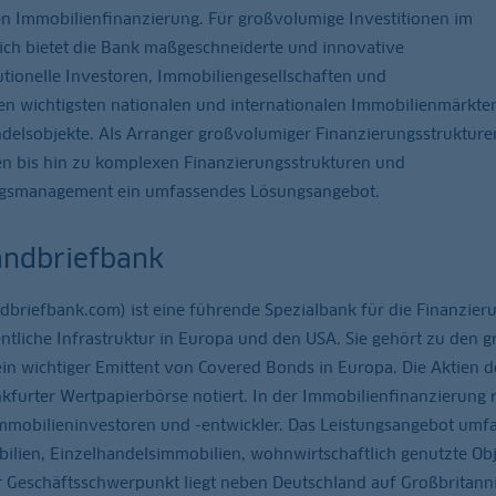
hen Immobilienfinanzierung. Für großvolumige Investitionen im
ch bietet die Bank maßgeschneiderte und innovative
utionelle Investoren, Immobiliengesellschaften und
n wichtigsten nationalen und internationalen Immobilienmärkte
elsobjekte. Als Arranger großvolumiger Finanzierungsstrukturen
en bis hin zu komplexen Finanzierungsstrukturen und
ungsmanagement ein umfassendes Lösungsangebot.
andbriefbank
briefbank.com) ist eine führende Spezialbank für die Finanzier
tliche Infrastruktur in Europa und den USA. Sie gehört zu den g
ein wichtiger Emittent von Covered Bonds in Europa. Die Aktien d
furter Wertpapierbörse notiert. In der Immobilienfinanzierung r
Immobilieninvestoren und -entwickler. Das Leistungsangebot umfa
lien, Einzelhandelsimmobilien, wohnwirtschaftlich genutzte Obj
r Geschäftsschwerpunkt liegt neben Deutschland auf Großbritann