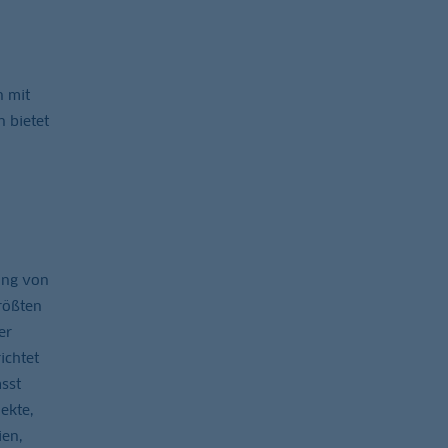
n mit
 bietet
ung von
rößten
er
ichtet
sst
ekte,
ien,