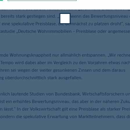
ach Ansicht des LBBW Research keine gefährliche Blasenbildung
bereits stark gestiegen sind. „Auch wenn das Bewertungsniveau 
 eine spekulative Preisblase, die demnächst zu platzen droht“, sa
etastudie „Deutsche Wohnimmobilien – Preisblase oder angemess
htende Wohnungsknappheit nur allmählich entspannen. „Wir rechn
 Tempo wird dabei aber im Vergleich zu den Vorjahren etwas nach
Jahren sei wegen der weiter gesunkenen Zinsen und dem daraus
g überdurchschnittlich stark ausgefallen.
hnlich lautende Studien von Bundesbank, Wirtschaftsforschern u
ist ein erhöhtes Bewertungsniveau, das aber in der näheren Zuku
lässt.“ In der Volkswirtschaft gilt eine Preisblase als starker Prei
ondern die spekulative Erwartung von Marktteilnehmern, dass di