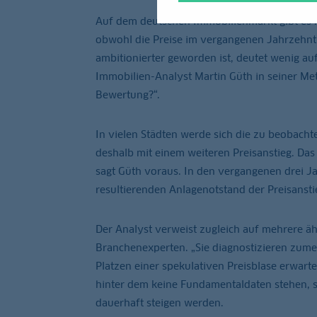
Auf dem deutschen Immobilienmarkt gibt es n
obwohl die Preise im vergangenen Jahrzehnt 
ambitionierter geworden ist, deutet wenig auf
Immobilien-Analyst Martin Güth in seiner M
Bewertung?“.
In vielen Städten werde sich die zu beobac
deshalb mit einem weiteren Preisanstieg. Das
sagt Güth voraus. In den vergangenen drei 
resultierenden Anlagenotstand der Preisanstie
Der Analyst verweist zugleich auf mehrere ä
Branchenexperten. „Sie diagnostizieren zume
Platzen einer spekulativen Preisblase erwarten 
hinter dem keine Fundamentaldaten stehen, s
dauerhaft steigen werden.