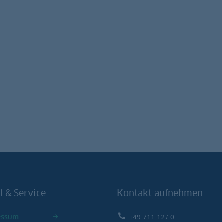
l & Service
Kontakt aufnehmen
essum
+49 711 127 0