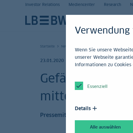
Investor Relations
Mediencenter
Research
N
Verwendung 
Startseite
News und Service
Mediencenter
Press
Wenn Sie unsere Webseite 
unserer Webseite garantie
23.01.2020
Informationen zu Cookies 
Gefährliche Pre
Essenziell
mittelfristig nic
Details
Pressemitteilung
Alle auswählen