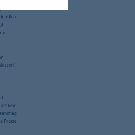
,
deutlich
gt
ene
en
lassen“,
nd
nft kein
sanstieg,
e Preise