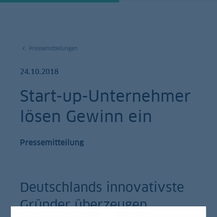
Pressemitteilungen
24.10.2018
Start-up-Unternehmer
lösen Gewinn ein
Pressemitteilung
Deutschlands innovativste
Gründer überzeugen