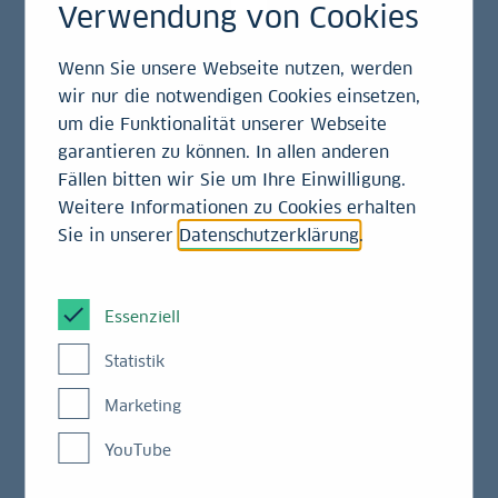
WECONOMY 2018
Verwendung von Cookies
Wenn Sie unsere Webseite nutzen, werden
Am letzten Oktober-Wochenende fand in Düsseldorf
wir nur die notwendigen Cookies einsetzen,
der WECONOMY-Auftakt statt. Hier trafen sich Start-
um die Funktionalität unserer Webseite
up-Unternehmer und langjährig erfahrene
garantieren zu können. In allen anderen
Wirtschaftsentscheider aus großen Unternehmen,
Fällen bitten wir Sie um Ihre Einwilligung.
um die innovativen Ideen kennenzulernen,
Weitere Informationen zu Cookies erhalten
Erfahrungen auszutauschen und die Anliegen der
Sie in unserer
Datenschutzerklärung
.
zehn Start-up-Gewinner zu besprechen. Einer der
Mentoren war LBBW-Vorstand Karl Manfred
Lochner.
Essenziell
Statistik
Silizium-Augen für autonom fahrende Autos, mobile
Echtzeit-Labore für Landwirte und Reinraum-3D-
Marketing
Drucker für medizinische Implantate – das sind nur
YouTube
drei der zehn ausgezeichneten Geschäftsideen des
diesjährigen Gründerwettbewerbs WECONOMY der