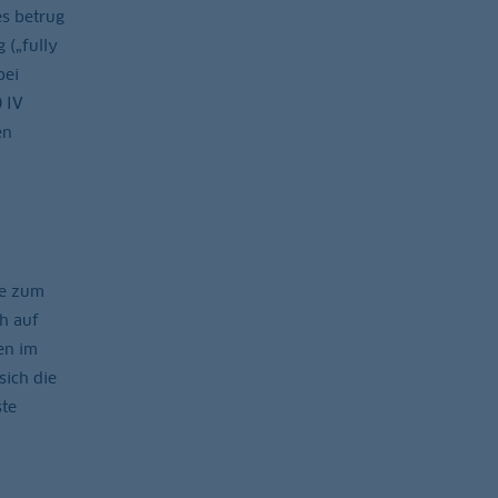
es betrug
 („fully
bei
 IV
en
le zum
h auf
en im
sich die
ste