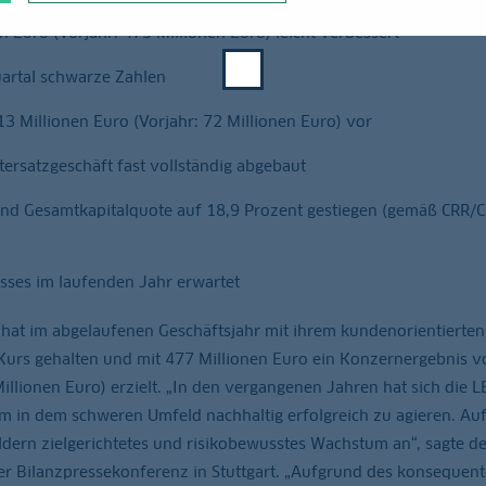
 Euro (Vorjahr: 473 Millionen Euro) leicht verbessert
uartal schwarze Zahlen
3 Millionen Euro (Vorjahr: 72 Millionen Euro) vor
tersatzgeschäft fast vollständig abgebaut
und Gesamtkapitalquote auf 18,9 Prozent gestiegen (gemäß CRR/
sses im laufenden Jahr erwartet
t im abgelaufenen Geschäftsjahr mit ihrem kundenorientierten
Kurs gehalten und mit 477 Millionen Euro ein Konzernergebnis v
illionen Euro) erzielt. „In den vergangenen Jahren hat sich die
um in dem schweren Umfeld nachhaltig erfolgreich zu agieren. Auf
eldern zielgerichtetes und risikobewusstes Wachstum an“, sagte 
er Bilanzpressekonferenz in Stuttgart. „Aufgrund des konsequen