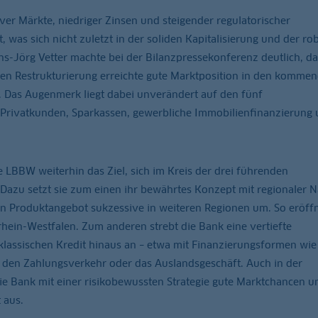
ver Märkte, niedriger Zinsen und steigender regulatorischer
, was sich nicht zuletzt in der soliden Kapitalisierung und der ro
s-Jörg Vetter machte bei der Bilanzpressekonferenz deutlich, da
nen Restrukturierung erreichte gute Marktposition in den komme
 Das Augenmerk liegt dabei unverändert auf den fünf
Privatkunden, Sparkassen, gewerbliche Immobilienfinanzierung
LBBW weiterhin das Ziel, sich im Kreis der drei führenden
Dazu setzt sie zum einen ihr bewährtes Konzept mit regionaler N
 Produktangebot sukzessive in weiteren Regionen um. So eröff
rhein-Westfalen. Zum anderen strebt die Bank eine vertiefte
assischen Kredit hinaus an – etwa mit Finanzierungsformen wie
 den Zahlungsverkehr oder das Auslandsgeschäft. Auch in der
ie Bank mit einer risikobewussten Strategie gute Marktchancen u
 aus.