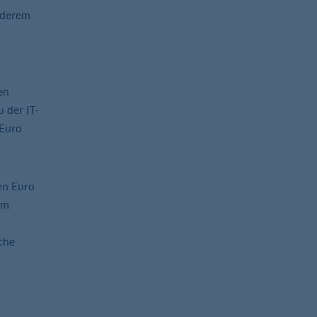
nderem
en
 der IT-
 Euro
en Euro
em
che