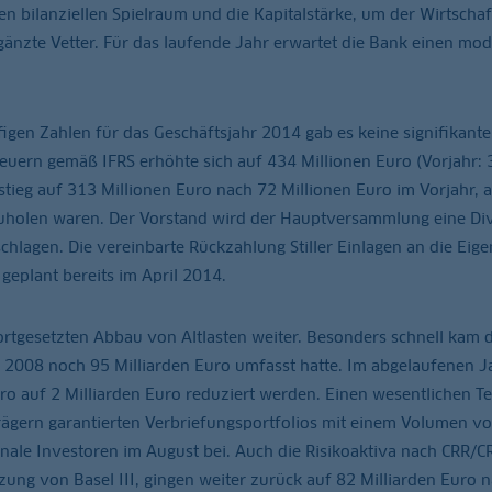
 bilanziellen Spielraum und die Kapitalstärke, um der Wirtschaft
rgänzte Vetter. Für das laufende Jahr erwartet die Bank einen mo
figen Zahlen für das Geschäftsjahr 2014 gab es keine signifikant
uern gemäß IFRS erhöhte sich auf 434 Millionen Euro (Vorjahr: 
tieg auf 313 Millionen Euro nach 72 Millionen Euro im Vorjahr, a
uholen waren. Der Vorstand wird der Hauptversammlung eine Di
hlagen. Die vereinbarte Rückzahlung Stiller Einlagen an die Eig
 geplant bereits im April 2014.
fortgesetzten Abbau von Altlasten weiter. Besonders schnell kam 
r 2008 noch 95 Milliarden Euro umfasst hatte. Im abgelaufenen J
o auf 2 Milliarden Euro reduziert werden. Einen wesentlichen Tei
rägern garantierten Verbriefungsportfolios mit einem Volumen v
onale Investoren im August bei. Auch die Risikoaktiva nach CRR/CR
ung von Basel III, gingen weiter zurück auf 82 Milliarden Euro 