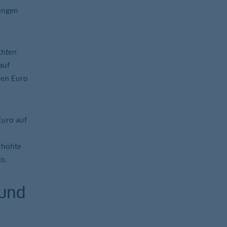
ungen
chten
auf
nen Euro
Euro auf
rhöhte
o.
 und