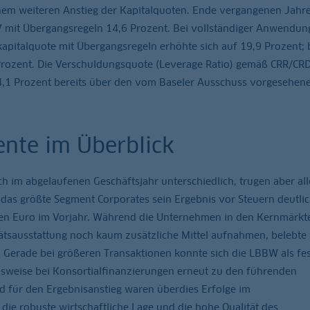
inem weiteren Anstieg der Kapitalquoten. Ende vergangenen Jahr
 mit Übergangsregeln 14,6 Prozent. Bei vollständiger Anwendung
kapitalquote mit Übergangsregeln erhöhte sich auf 19,9 Prozent; 
Prozent. Die Verschuldungsquote (Leverage Ratio) gemäß CRR/CRD
4,1 Prozent bereits über den vom Baseler Ausschuss vorgesehen
ente im Überblick
ch im abgelaufenen Geschäftsjahr unterschiedlich, trugen aber al
das größte Segment Corporates sein Ergebnis vor Steuern deutlic
onen Euro im Vorjahr. Während die Unternehmen in den Kernmärkt
tätsausstattung noch kaum zusätzliche Mittel aufnahmen, belebte 
 Gerade bei größeren Transaktionen konnte sich die LBBW als fe
elsweise bei Konsortialfinanzierungen erneut zu den führenden
 für den Ergebnisanstieg waren überdies Erfolge im
die robuste wirtschaftliche Lage und die hohe Qualität des