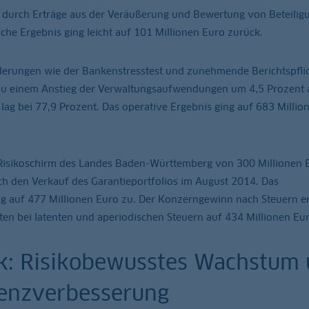
e durch Erträge aus der Veräußerung und Bewertung von Beteilig
iche Ergebnis ging leicht auf 101 Millionen Euro zurück.
derungen wie der Bankenstresstest und zunehmende Berichtspfli
 zu einem Anstieg der Verwaltungsaufwendungen um 4,5 Prozent 
 lag bei 77,9 Prozent. Das operative Ergebnis ging auf 683 Millio
 Risikoschirm des Landes Baden-Württemberg von 300 Millionen 
rch den Verkauf des Garantieportfolios im August 2014. Das
ig auf 477 Millionen Euro zu. Der Konzerngewinn nach Steuern e
en bei latenten und aperiodischen Steuern auf 434 Millionen Eur
ck: Risikobewusstes Wachstum
zienzverbesserung