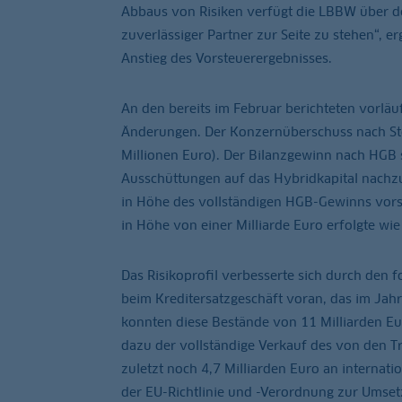
Abbaus von Risiken verfügt die LBBW über den
zuverlässiger Partner zur Seite zu stehen“, e
Anstieg des Vorsteuerergebnisses.
An den bereits im Februar berichteten vorläu
Änderungen. Der Konzernüberschuss nach Ste
Millionen Euro). Der Bilanzgewinn nach HGB s
Ausschüttungen auf das Hybridkapital nachz
in Höhe des vollständigen HGB-Gewinns vorsc
in Höhe von einer Milliarde Euro erfolgte wie
Das Risikoprofil verbesserte sich durch den 
beim Kreditersatzgeschäft voran, das im Jah
konnten diese Bestände von 11 Milliarden Eur
dazu der vollständige Verkauf des von den T
zuletzt noch 4,7 Milliarden Euro an internati
der EU-Richtlinie und -Verordnung zur Umsetz