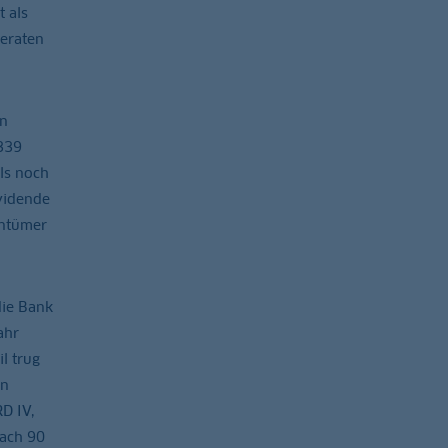
 als
deraten
en
339
ls noch
vidende
entümer
die Bank
ahr
l trug
on
D IV,
nach 90