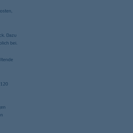
osten,
ck. Dazu
lich bei.
altende
 120
gen
en