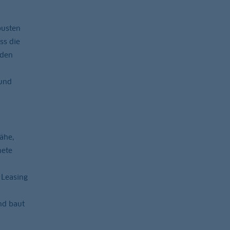
busten
ss die
nden
 und
ähe,
nete
 Leasing
nd baut