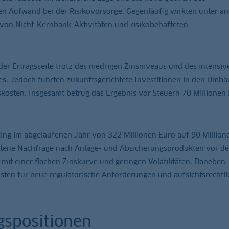
ten Aufwand bei der Risikovorsorge. Gegenläufig wirkten unter a
 von Nicht-Kernbank-Aktivitäten und risikobehafteten
der Ertragsseite trotz des niedrigen Zinsniveaus und des intensiv
. Jedoch führten zukunftsgerichtete Investitionen in den Umbau
skosten. Insgesamt betrug das Ergebnis vor Steuern 70 Millionen
ing im abgelaufenen Jahr von 322 Millionen Euro auf 90 Million
haltene Nachfrage nach Anlage- und Absicherungsprodukten vor d
it einer flachen Zinskurve und geringen Volatilitäten. Daneben
sten für neue regulatorische Anforderungen und aufsichtsrechtli
gspositionen