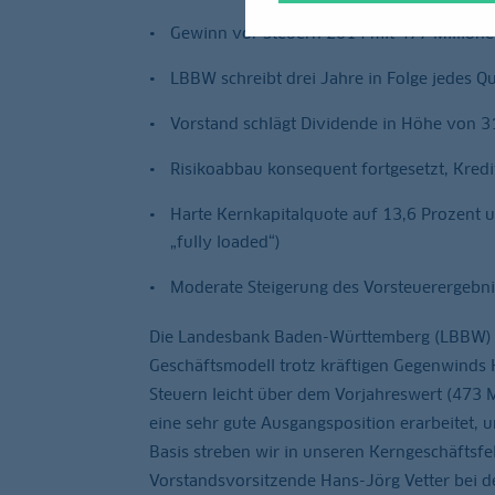
Gewinn vor Steuern 2014 mit 477 Millionen
LBBW schreibt drei Jahre in Folge jedes Q
Vorstand schlägt Dividende in Höhe von 31
Risikoabbau konsequent fortgesetzt, Kredi
Harte Kernkapitalquote auf 13,6 Prozent 
„fully loaded“)
Moderate Steigerung des Vorsteuerergebni
Die Landesbank Baden-Württemberg (LBBW) ha
Geschäftsmodell trotz kräftigen Gegenwinds 
Steuern leicht über dem Vorjahreswert (473 M
eine sehr gute Ausgangsposition erarbeitet, 
Basis streben wir in unseren Kerngeschäftsf
Vorstandsvorsitzende Hans-Jörg Vetter bei d