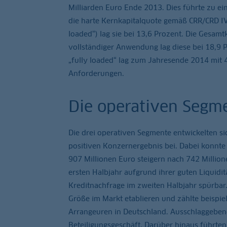
Milliarden Euro Ende 2013. Dies führte zu e
die harte Kernkapitalquote gemäß CRR/CRD IV
loaded“) lag sie bei 13,6 Prozent. Die Gesamt
vollständiger Anwendung lag diese bei 18,9 
„fully loaded“ lag zum Jahresende 2014 mit 
Anforderungen.
Die operativen Segm
Die drei operativen Segmente entwickelten si
positiven Konzernergebnis bei. Dabei konnte 
907 Millionen Euro steigern nach 742 Milli
ersten Halbjahr aufgrund ihrer guten Liquidi
Kreditnachfrage im zweiten Halbjahr spürbar.
Größe im Markt etablieren und zählte beispi
Arrangeuren in Deutschland. Ausschlaggebend
Beteiligungsgeschäft. Darüber hinaus führten 