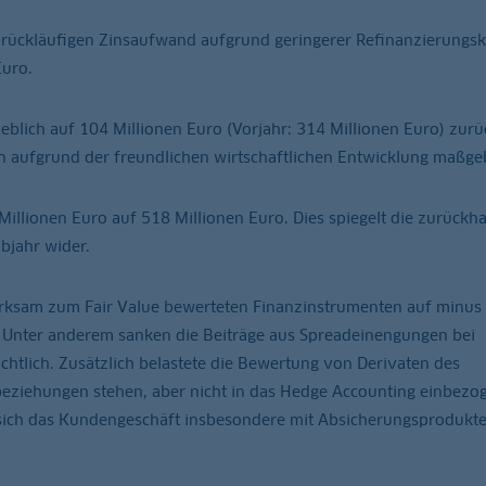
 rückläufigen Zinsaufwand aufgrund geringerer Refinanzierungsk
Euro.
heblich auf 104 Millionen Euro (Vorjahr: 314 Millionen Euro) zurü
 aufgrund der freundlichen wirtschaftlichen Entwicklung maßgeb
llionen Euro auf 518 Millionen Euro. Dies spiegelt die zurückh
bjahr wider.
rksam zum Fair Value bewerteten Finanzinstrumenten auf minus
. Unter anderem sanken die Beiträge aus Spreadeinengungen bei
htlich. Zusätzlich belastete die Bewertung von Derivaten des
eziehungen stehen, aber nicht in das Hedge Accounting einbezo
sich das Kundengeschäft insbesondere mit Absicherungsprodukt