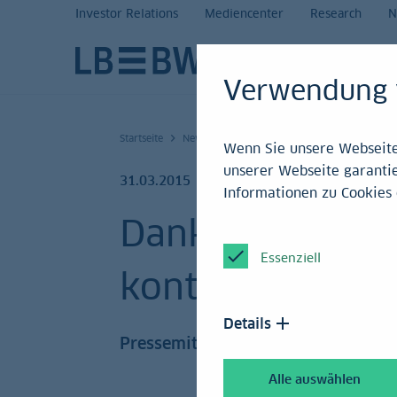
Investor Relations
Mediencenter
Research
N
Verwendung 
Startseite
News und Service
Mediencenter
Press
Wenn Sie unsere Webseite 
unserer Webseite garantie
31.03.2015
Informationen zu Cookies 
Dank Fokussier
Essenziell
kontinuierliche
Details
Pressemitteilung
Alle auswählen