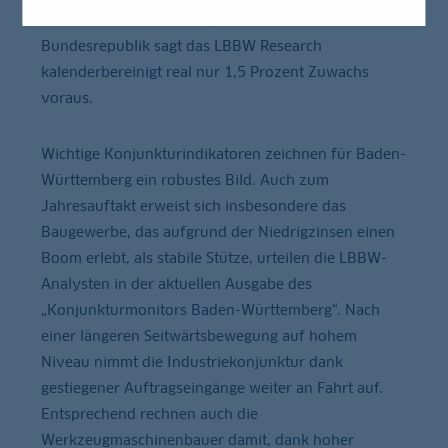
starken Wachstum von 1,8 Prozent.“ Der
Bundesrepublik sagt das LBBW Research
kalenderbereinigt real nur 1,5 Prozent Zuwachs
voraus.
Wichtige Konjunkturindikatoren zeichnen für Baden-
Württemberg ein robustes Bild. Auch zum
Jahresauftakt erweist sich insbesondere das
Baugewerbe, das aufgrund der Niedrigzinsen einen
Boom erlebt, als stabile Stütze, urteilen die LBBW-
Analysten in der aktuellen Ausgabe des
„Konjunkturmonitors Baden-Württemberg“. Nach
einer längeren Seitwärtsbewegung auf hohem
Niveau nimmt die Industriekonjunktur dank
gestiegener Auftragseingänge weiter an Fahrt auf.
Entsprechend rechnen auch die
Werkzeugmaschinenbauer damit, dank hoher