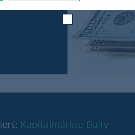
iert:
Kapitalmärkte Daily