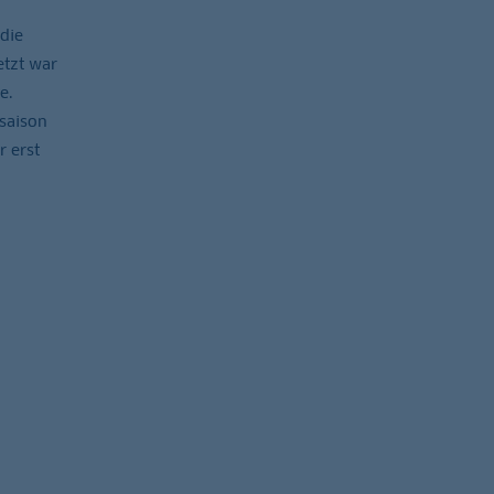
die
etzt war
e.
ssaison
 erst