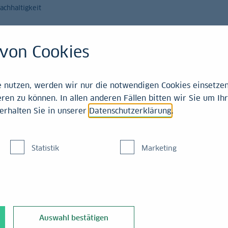
achhaltigkeit
Magazin
Leistungen
von Cookies
Einschätzungen
nutzen, werden wir nur die notwendigen Cookies einsetzen,
ren zu können. In allen anderen Fällen bitten wir Sie um Ihr
erhalten Sie in unserer
Datenschutzerklärung
.
helt zu
Statistik
Marketing
 schwächelte der US-
ch gegenüber den
Auswahl bestätigen