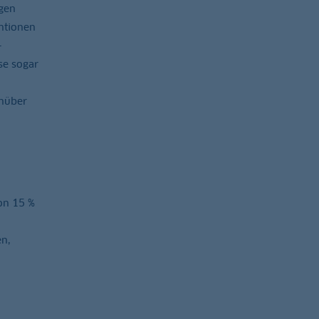
gen
ntionen
-
se sogar
enüber
on 15 %
n,