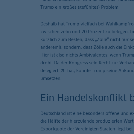
Trump ein großes (gefühltes) Problem.
Deshalb hat Trump vielfach bei Wahlkampfrede
zwischen zehn und 20 Prozent zu belegen. Im
kürzlich zum Besten, dass „Zölle“ nicht nur s
anderem!), sondern, dass Zölle auch die Eink
Hier ist also nichts Ambivalentes: wenn Trum
droht. Da der Kongress sein Recht zur Verhä
delegiert
hat, könnte Trump seine Ankündi
umsetzen.
Ein Handelskonflikt 
Deutschland ist eine besonders offene und ex
die Hälfte der hierzulande produzierten Wer
Exportquote der Vereinigten Staaten liegt bei