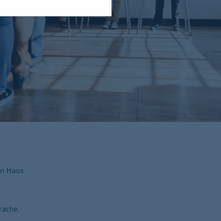
en Haus
rache.