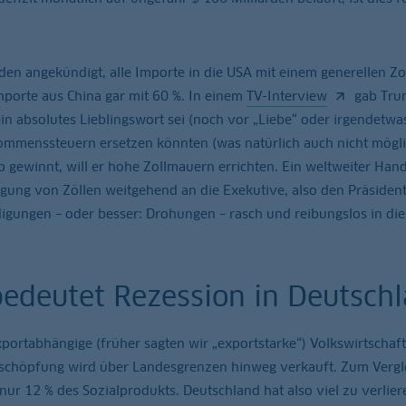
n angekündigt, alle Importe in die USA mit einem generellen Zo
porte aus China gar mit 60 %. In einem
TV-Interview
gab Tru
ein absolutes Lieblingswort sei (noch vor „Liebe“ oder irgendetwa
ommenssteuern ersetzen könnten (was natürlich auch nicht möglic
p gewinnt, will er hohe Zollmauern errichten. Ein weltweiter Hand
ngung von Zöllen weitgehend an die Exekutive, also den Präsiden
gungen – oder besser: Drohungen – rasch und reibungslos in die
bedeutet Rezession in Deutsch
portabhängige (früher sagten wir „exportstarke“) Volkswirtschaft
tschöpfung wird über Landesgrenzen hinweg verkauft. Zum Vergle
 nur 12 % des Sozialprodukts. Deutschland hat also viel zu verlier