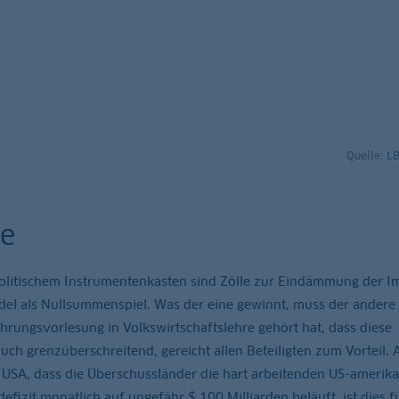
Quelle: L
le
politischem Instrumentenkasten sind Zölle zur Eindämmung der I
el als Nullsummenspiel. Was der eine gewinnt, muss der andere
führungsvorlesung in Volkswirtschaftslehre gehört hat, dass diese
uch grenzüberschreitend, gereicht allen Beteiligten zum Vorteil. 
 USA, dass die Überschussländer die hart arbeitenden US-amerik
fizit monatlich auf ungefähr $ 100 Milliarden beläuft, ist dies 