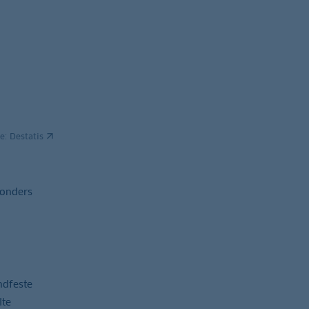
le:
Destatis
sonders
ndfeste
lte