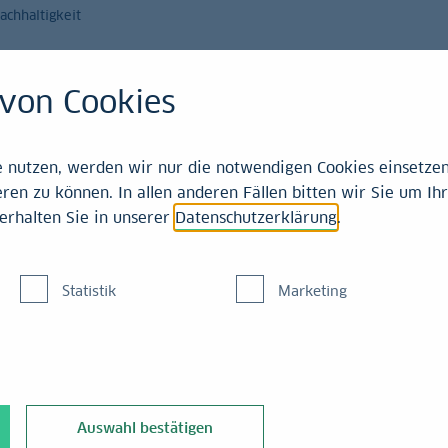
achhaltigkeit
Magazin
Leistungen
von Cookies
21-2025
nutzen, werden wir nur die notwendigen Cookies einsetzen,
ren zu können. In allen anderen Fällen bitten wir Sie um Ihr
erhalten Sie in unserer
Datenschutzerklärung
.
s? Die
Statistik
Marketing
der Demokraten
Auswahl bestätigen