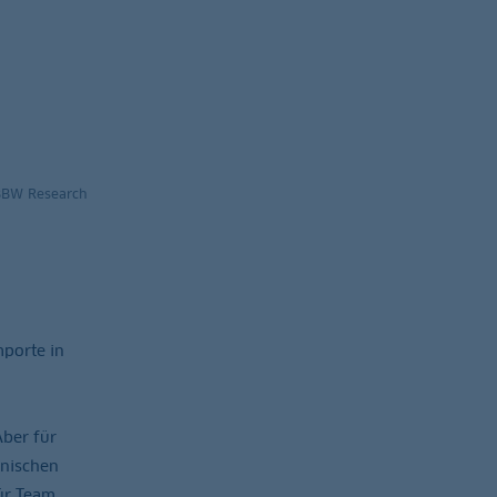
BBW Research
mporte in
Aber für
anischen
für Team