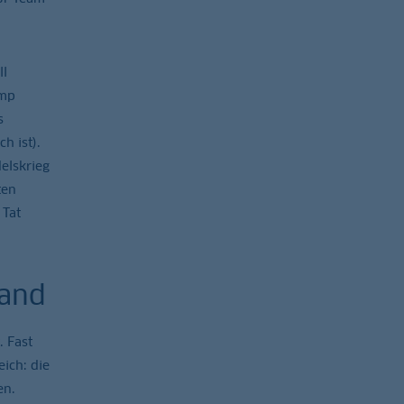
ll
mp
s
h ist).
elskrieg
ten
 Tat
land
. Fast
ich: die
en.