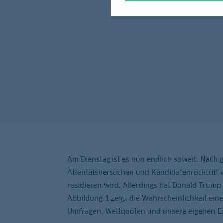
Am Dienstag ist es nun endlich soweit. Nach
Attentatsversuchen und Kandidatenrücktritt w
residieren wird. Allerdings hat Donald Trump
Abbildung 1 zeigt die Wahrscheinlichkeit e
Umfragen, Wettquoten und unsere eigenen Exp