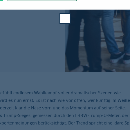
 gefühlt endlosem Wahlkampf voller dramatischer Szenen wie
ird es nun ernst. Es ist nach wie vor offen, wer künftig im Weiß
 derzeit klar die Nase vorn und das Momentum auf seiner Seite.
ines Trump-Sieges, gemessen durch den LBBW-Trump-O-Meter, der
ertenmeinungen berücksichtigt. Der Trend spricht eine klare Sp