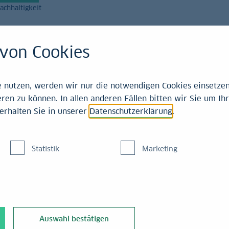
achhaltigkeit
Magazin
Leistungen
von Cookies
21-2025
nutzen, werden wir nur die notwendigen Cookies einsetzen,
ren zu können. In allen anderen Fällen bitten wir Sie um Ihr
erhalten Sie in unserer
Datenschutzerklärung
.
f für Europa
Statistik
Marketing
el Gutes. Und Gefährliches.
nge erwarteten Bericht zur Wettbewerbsfähigkeit Europas vorgele
Auswahl bestätigen
krise mit dem legendären Ausspruch: „Whatever it takes to preser