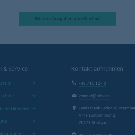
Weitere Ausgaben von Klartext
l & Service
Kontakt aufnehmen
essum
+49 711 127 0
nschutz
kontakt@lbbw.de
liche Hinweise
Landesbank Baden-Württembe
Am Hauptbahnhof 2
uns
70173 Stuttgart
eichnungen