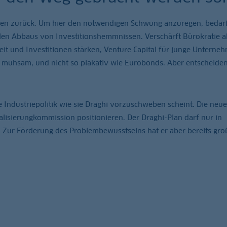
ionen zurück. Um hier den notwendigen Schwung anzuregen, bedar
alen Abbaus von Investitionshemmnissen. Verschärft Bürokratie 
it und Investitionen stärken, Venture Capital für junge Unterne
ig, mühsam, und nicht so plakativ wie Eurobonds. Aber entscheide
e Industriepolitik wie sie Draghi vorzuschweben scheint. Die neue
alisierungkommission positionieren. Der Draghi-Plan darf nur in
ur Förderung des Problembewusstseins hat er aber bereits gro