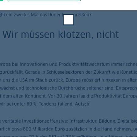
esmal geht es um nicht weniger als die Wiederherstellung der
hi ein zweites Mal das Ruder herumreißen?
: Wir müssen klotzen, nicht
Europa bei Innovationen und Produktivitätswachstum immer schne
urückfällt. Gerade in Schlüsselsektoren der Zukunft wie Künstli
n uns die USA im Staub zurück. Europa reüssiert hingegen in alte
wächst und technologische Durchbrüche seltener sind. Entsprec
uf dem alten Kontinent. Vor 30 Jahren lag die Produktivität Europ
ir bei unter 80 %. Tendenz fallend. Autsch!
eritable Investitionsoffensive: Infrastruktur, Bildung, Digitalisi
hrlich etwa 800 Milliarden Euro zusätzlich in die Hand nehmen, 
onsquote von 22 % des BIP auf 27 % er?höhen – ein Niveau, wie w