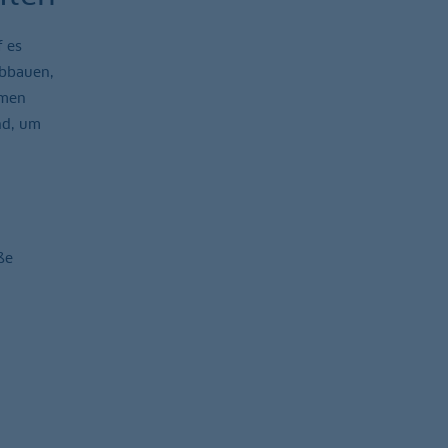
f es
abbauen,
hmen
nd, um
ße