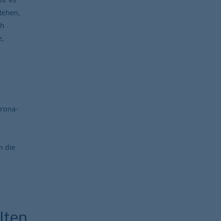
tehen,
ch
e,
orona-
m die
lten