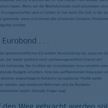
esehen haben. Wenn wir die Wachstumsrate nicht anzuheben vers
rrungenschaften akut in Gefahr. Er hat recht: Die Zeit, in der si
der gutwerde, wenn erst einmal alle schwarzen Schwäne (Pandemi
dgültig vorüber.
 Eurobond . . .
 der gemeinschaftlichen EU-weiten Verschuldung vor, quasi ein C
n, der weder politisch noch verfassungsrechtlich Chance auf
nicht notwendig. Der Großteil der Investitionen muss ohnehin vom
tionale Budgets schultern. Eine neu aufflammende Diskussion u
ohnehin angeschlagene Kohärenz europäischer Politik weiter
ker stärken, was wiederum Reformen und die Rückkehr
heinlicher macht. Deshalb: Finger weg!
f den Weg gebracht werden sol