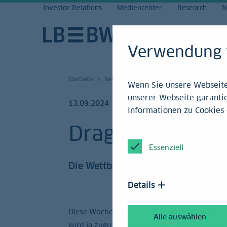
Investor Relations
Mediencenter
Research
N
Verwendung 
Startseite
News und Service
Research
Archiv 20
Wenn Sie unsere Webseite 
unserer Webseite garantie
13.09.2024
Informationen zu Cookies 
Draghis Weckru
Essenziell
Die Wettbewerbsstrategie enthält vi
Details
Diese Woche hat Mario Draghi endlich den la
Alle auswählen
wird ja zugutegehalten, dass er in der Finanz