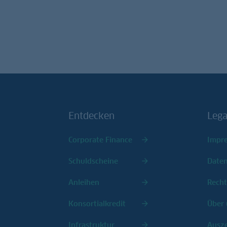
Entdecken
Lega
Corporate Finance
Impr
Schuldscheine
Date
Anleihen
Recht
Konsortialkredit
Über 
Infrastruktur
Ausz