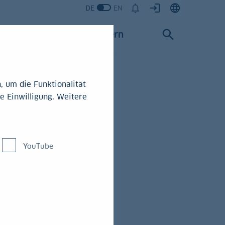
DE
EN
Karriere
Konzern
 um die Funktionalität
e Einwilligung. Weitere
YouTube
gt. Ihm
ve the