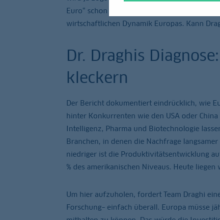
Euro“ schon ein?mal Europa gerettet habe. Di
wirtschaftlichen Dynamik Europas. Kann Drag
Dr. Draghis Diagnose
kleckern
Der Bericht dokumentiert eindrücklich, wie 
hinter Konkurrenten wie den USA oder China z
Intelligenz, Pharma und Biotechnologie lasse
Branchen, in denen die Nachfrage langsamer 
niedriger ist die Produktivitätsentwicklung a
% des amerikanischen Niveaus. Heute liegen w
Um hier aufzuholen, fordert Team Draghi eine v
Forschung– einfach überall. Europa müsse jä
mithalten zu können. Das würde die Investiti