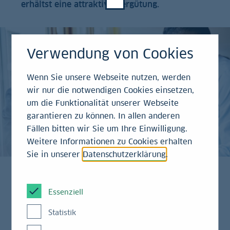
erhältst eine attraktive Vergütung.
Verwendung von Cookies
Wenn Sie unsere Webseite nutzen, werden
wir nur die notwendigen Cookies einsetzen,
um die Funktionalität unserer Webseite
garantieren zu können. In allen anderen
Fällen bitten wir Sie um Ihre Einwilligung.
Weitere Informationen zu Cookies erhalten
Sie in unserer
Datenschutzerklärung
.
Essenziell
Tauche schon während des Bachelorstudiums in die
Geschäftswelt der größten deutschen Landesbank
Statistik
ein und unterstütze uns bei der nachhaltigen