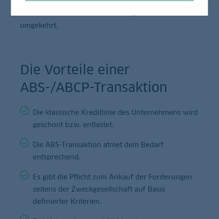
erhöht sich auch das Finanzierungsvolumen und
umgekehrt.
Die Vorteile einer
ABS-/ABCP-Transaktion
Die klassische Kreditlinie des Unternehmens wird
geschont bzw. entlastet.
Die ABS-Transaktion atmet dem Bedarf
entsprechend.
Es gibt die Pflicht zum Ankauf der Forderungen
seitens der Zweckgesellschaft auf Basis
definierter Kriterien.