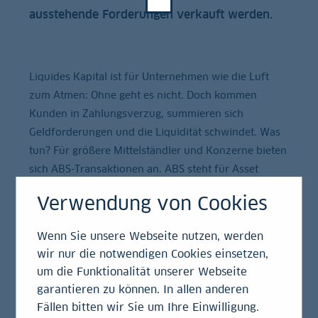
ausstehende Forderungen verkauft werden.
Liquides Kapital ist für Unternehmen wie die Luft
zum Atmen: Ohne geht es nicht. Doch kommen
Kunden in Zahlungsverzug, summieren sich
Geldforderungen und die Liquidität schwindet. Was
tun? Für größere Mittelständler und Konzerne bieten
sich ABS-Transaktionen an. ABS steht für Asset
Backed Securities, also mit substanziellen
Verwendung von Cookies
Forderungen (assets) abgesicherte (backed)
Schuldtitel (securities). Die LBBW unterstützt
Wenn Sie unsere Webseite nutzen, werden
Unternehmen seit 1999 erfolgreich bei der
wir nur die notwendigen Cookies einsetzen,
Verbriefung von Zahlungsansprüchen, der Asset
um die Funktionalität unserer Webseite
Securitization.
garantieren zu können. In allen anderen
Fällen bitten wir Sie um Ihre Einwilligung.