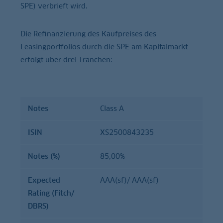
SPE) verbrieft wird.
Die Refinanzierung des Kaufpreises des
Leasingportfolios durch die SPE am Kapitalmarkt
erfolgt über drei Tranchen:
Notes
Class A
Expected
Notes
Rating
ISIN
Notes
ISIN
XS2500843235
(%)
(Fitch/
DBRS)
Notes (%)
85,00%
Expected
AAA(sf)/ AAA(sf)
Rating (Fitch/
DBRS)