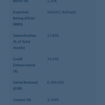
Notes (%)
1,20%
Expected
AAA(sf)/ AA(high)
Rating (Fitch/
DBRS)
Subordination
13,80%
(% of Total
Assets)
Credit
14,45%
Enhancement
(%)
Initial Notional
6.200.000
(EUR)
Coupon (%)
3,244%