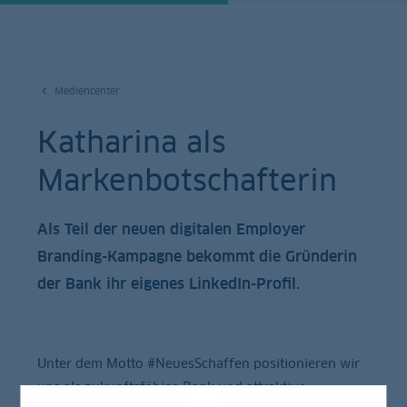
Mediencenter
Katharina als
Markenbotschafterin
Als Teil der neuen digitalen Employer
Branding-Kampagne bekommt die Gründerin
der Bank ihr eigenes LinkedIn-Profil.
Unter dem Motto #NeuesSchaffen positionieren wir
uns als zukunftsfähige Bank und attraktive