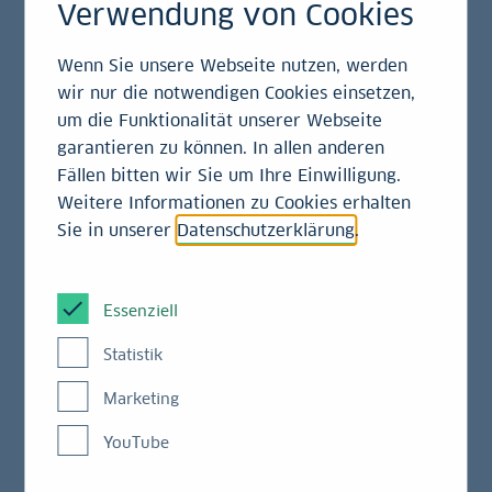
Arbeitgeberin. Unterstützt werden wir dabei von
Verwendung von Cookies
unserer Gründerin und seit Neuestem Botschafterin
Katharina von Württemberg. Sie hat vor mehr als
Wenn Sie unsere Webseite nutzen, werden
200 Jahren die Bank gegründet und das mit gerade
wir nur die notwendigen Cookies einsetzen,
einmal 30 Jahren. Mittels Künstlicher Intelligenz
um die Funktionalität unserer Webseite
haben wir sie nun wieder zum Leben erweckt. Als
garantieren zu können. In allen anderen
Fällen bitten wir Sie um Ihre Einwilligung.
Corporate Influencerin bekommt sie ihren eigenen
Weitere Informationen zu Cookies erhalten
LinkedIn-Kanal, um die LBBW als Arbeitgeberin
Sie in unserer
Datenschutzerklärung
.
vorzustellen und potenzielle Mitarbeitende zu
begeistern.
Essenziell
Vom alten Portrait zur
Statistik
Künstlichen Intelligenz
Marketing
YouTube
Ist es nun eine echte Person oder nicht? Gesicht und