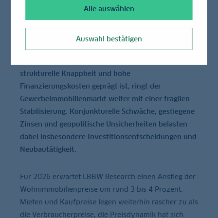
und raschere Verfahren nötig
Alle auswählen
Auswahl bestätigen
Der deutsche Immobilienmarkt bleibt zweigeteilt:
Während der Wohnungsmarkt vor allem durch
strukturelle Knappheit und hohe
Finanzierungskosten geprägt ist, ringt der
Gewerbeimmobilienmarkt weiter mit einer fragilen
Stabilisierung. Konjunkturelle Schwäche, gestiegene
Zinsen und geopolitische Unsicherheiten belasten
dabei insbesondere Investitionsentscheidungen und
Neubautätigkeit.
Für 2026 erwartet LBBW Research einen Anstieg der
Wohnimmobilienpreise um rund 3 bis 4 Prozent.
Mieten und Kaufpreise legen weiterhin rascher zu als
die Verbraucherpreise, die Preisdynamik hat sich