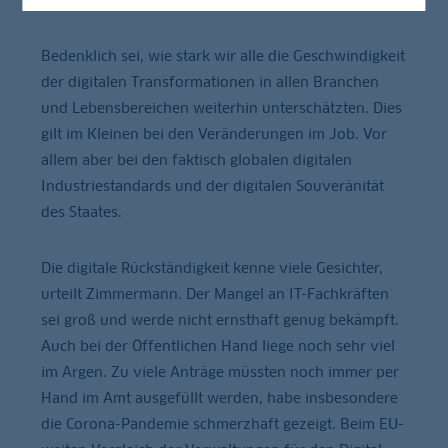
Bedenklich sei, wie stark wir alle die Geschwindigkeit
der digitalen Transformationen in allen Branchen
und Lebensbereichen weiterhin unterschätzten. Dies
gilt im Kleinen bei den Veränderungen im Job. Vor
allem aber bei den faktisch globalen digitalen
Industriestandards und der digitalen Souveränität
des Staates.
Die digitale Rückständigkeit kenne viele Gesichter,
urteilt Zimmermann. Der Mangel an IT-Fachkräften
sei groß und werde nicht ernsthaft genug bekämpft.
Auch bei der Öffentlichen Hand liege noch sehr viel
im Argen. Zu viele Anträge müssten noch immer per
Hand im Amt ausgefüllt werden, habe insbesondere
die Corona-Pandemie schmerzhaft gezeigt. Beim EU-