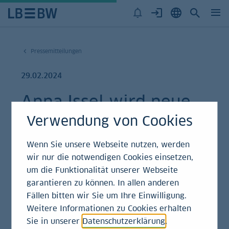
Pressemitteilungen
29.02.2024
Anna Issel wird neue
Verwendung von Cookies
Compliance-Chefin der
LBBW
Wenn Sie unsere Webseite nutzen, werden
wir nur die notwendigen Cookies einsetzen,
um die Funktionalität unserer Webseite
Pressemitteilung | Personalie
garantieren zu können. In allen anderen
Fällen bitten wir Sie um Ihre Einwilligung.
Weitere Informationen zu Cookies erhalten
Zum 1. April 2024 übernimmt Anna Issel (46) die
Sie in unserer
Datenschutzerklärung
.