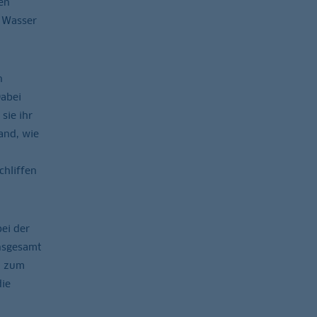
en
 Wasser
n
Dabei
sie ihr
and, wie
chliffen
ei der
Insgesamt
n zum
ie