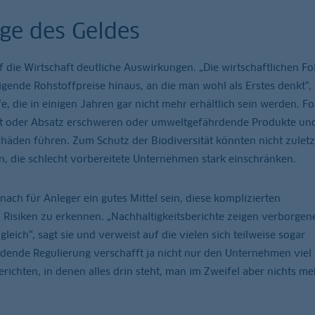
age des Geldes
ie Wirtschaft deutliche Auswirkungen. „Die wirtschaftlichen Fo
ende Rohstoffpreise hinaus, an die man wohl als Erstes denkt“, 
e, die in einigen Jahren gar nicht mehr erhältlich sein werden. F
ort oder Absatz erschweren oder umweltgefährdende Produkte un
häden führen. Zum Schutz der Biodiversität könnten nicht zuletz
 die schlecht vorbereitete Unternehmen stark einschränken.
nach für Anleger ein gutes Mittel sein, diese komplizierten
siken zu erkennen. „Nachhaltigkeitsberichte zeigen verborgen
ich“, sagt sie und verweist auf die vielen sich teilweise sogar
dende Regulierung verschafft ja nicht nur den Unternehmen viel 
erichten, in denen alles drin steht, man im Zweifel aber nichts me