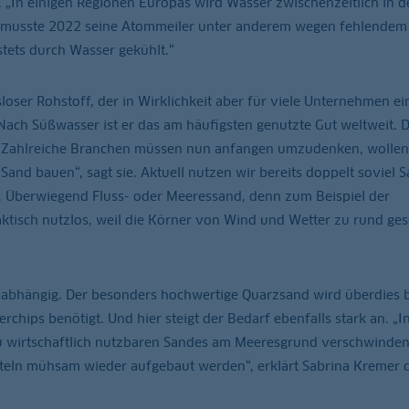
r. „In einigen Regionen Europas wird Wasser zwischenzeitlich in d
h musste 2022 seine Atommeiler unter anderem wegen fehlendem
tets durch Wasser gekühlt.“
loser Rohstoff, der in Wirklichkeit aber für viele Unternehmen ei
 Nach Süßwasser ist er das am häufigsten genutzte Gut weltweit. 
 „Zahlreiche Branchen müssen nun anfangen umzudenken, wollen 
and bauen“, sagt sie. Aktuell nutzen wir bereits doppelt soviel S
. Überwiegend Fluss- oder Meeressand, denn zum Beispiel der
ktisch nutzlos, weil die Körner von Wind und Wetter zu rund ges
 abhängig. Der besonders hochwertige Quarzsand wird überdies b
chips benötigt. Und hier steigt der Bedarf ebenfalls stark an. „
u wirtschaftlich nutzbaren Sandes am Meeresgrund verschwinde
teln mühsam wieder aufgebaut werden“, erklärt Sabrina Kremer d