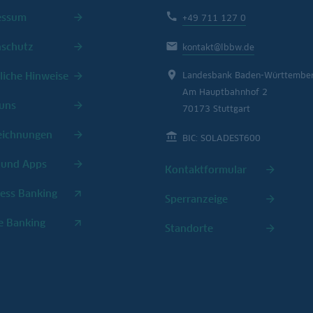
essum
+49 711 127 0
nschutz
kontakt@lbbw.de
liche Hinweise
Landesbank Baden-Württembe
Am Hauptbahnhof 2
uns
70173 Stuttgart
eichnungen
BIC: SOLADEST600
 und Apps
Kontaktformular
ess Banking
Sperranzeige
e Banking
Standorte