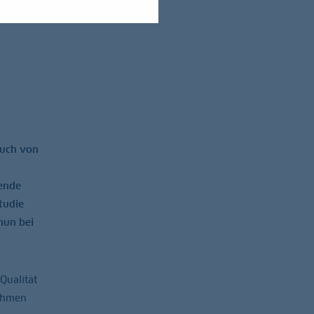
auch von
hende
tudie
nun bei
Qualität
nehmen