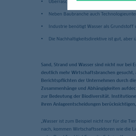
Überraschend viele Firmen stark von verm
Neben Baubranche auch Technologieunt
Industrie benötigt Wasser als Grundstoff 
Die Nachhaltigkeitsdirektive ist gut, abe
Sand, Strand und Wasser sind nicht nur bei
deutlich mehr Wirtschaftsbranchen gesucht, 
Berichtspflichten der Unternehmen durch die
Zusammenhänge und Abhängigkeiten aufdecken
zur Bedeutung der Biodiversität. Institution
ihren Anlageentscheidungen berücksichtigen,
„Wasser ist zum Beispiel nicht nur für die Tie
nach, kommen Wirtschaftssektoren wie die L