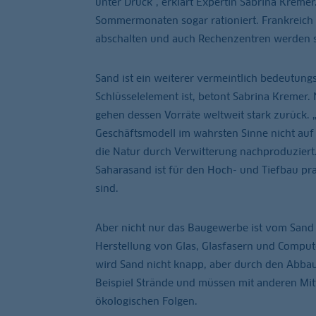
unter Druck“, erklärt Expertin Sabrina Kreme
Sommermonaten sogar rationiert. Frankreic
abschalten und auch Rechenzentren werden s
Sand ist ein weiterer vermeintlich bedeutungs
Schlüsselelement ist, betont Sabrina Kremer.
gehen dessen Vorräte weltweit stark zurück.
Geschäftsmodell im wahrsten Sinne nicht auf S
die Natur durch Verwitterung nachproduziert
Saharasand ist für den Hoch- und Tiefbau pra
sind.
Aber nicht nur das Baugewerbe ist vom Sand
Herstellung von Glas, Glasfasern und Computer
wird Sand nicht knapp, aber durch den Abba
Beispiel Strände und müssen mit anderen Mit
ökologischen Folgen.