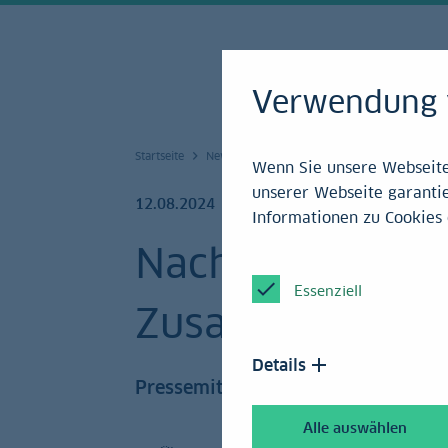
Verwendung 
Startseite
News und Service
Mediencenter
Press
Wenn Sie unsere Webseite 
unserer Webseite garantie
12.08.2024
Informationen zu Cookies 
Nachhaltigkeits
Essenziell
Zusammenhäng
Details
Pressemitteilung | Studie
Alle auswählen