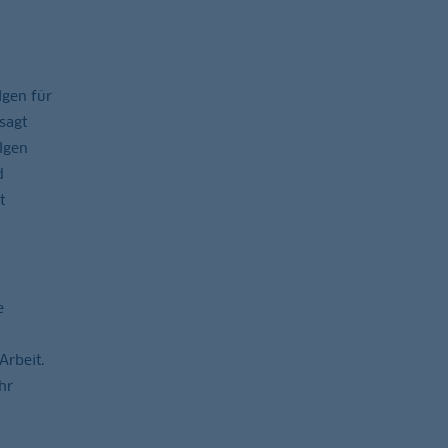
lgen für
sagt
olgen
d
t
e
Arbeit.
hr