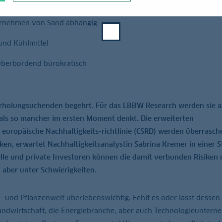
eintlich banalen Stoffen abhängig
ernehmen von Sand abhängig
und Kühlmittel
r überbordend bürokratisch
 Erholungsuchenden begehrt. Für das LBBW Research werden sie 
als so mancher im ersten Moment denkt. Die erweiterten
 europäische Nachhaltigkeits-richtlinie (CSRD) werden überrasc
, erwartet Nachhaltigkeitsanalystin Sabrina Kremer in einer S
elle und private Investoren können die damit verbunden Risiken 
 aber unter Schwierigkeiten.
r- und Pflanzenwelt überlebenswichtig. Fehlt es oder lässt dessen 
andwirtschaft, die Energiebranche, aber auch Technologieunter