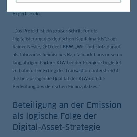
Investor und brachte ihre breite Blockchain-
Expertise ein.
„Das Projekt ist ein großer Schritt für die
Digitalisierung des deutschen Kapitalmarkts“, sagt
Rainer Neske, CEO der LBBW. „Wir sind stolz darauf,
als führendes heimisches Kapitalmarkthaus unseren
langjährigen Partner KfW bei der Premiere begleitet
zu haben. Der Erfolg der Transaktion unterstreicht
die herausragende Qualität der KfW und die
Bedeutung des deutschen Finanzplatzes.“
Beteiligung an der Emission
als logische Folge der
Digital-Asset-Strategie