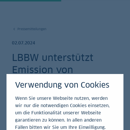
Pressemitteilungen
02.07.2024
LBBW unterstützt
Emission von
Blockchain-basierter
Verwendung von Cookies
digitaler Anleihe
Wenn Sie unsere Webseite nutzen, werden
wir nur die notwendigen Cookies einsetzen,
Pressemitteilung
um die Funktionalität unserer Webseite
garantieren zu können. In allen anderen
Fällen bitten wir Sie um Ihre Einwilligung.
KfW begibt erste syndizierte Anleihe auf