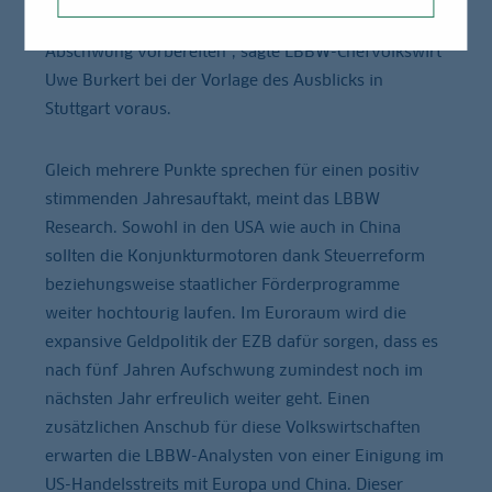
drehen, weil sich die ersten Anleger auf den
Abschwung vorbereiten“, sagte LBBW-Chefvolkswirt
Uwe Burkert bei der Vorlage des Ausblicks in
Stuttgart voraus.
Gleich mehrere Punkte sprechen für einen positiv
stimmenden Jahresauftakt, meint das LBBW
Research. Sowohl in den USA wie auch in China
sollten die Konjunkturmotoren dank Steuerreform
beziehungsweise staatlicher Förderprogramme
weiter hochtourig laufen. Im Euroraum wird die
expansive Geldpolitik der EZB dafür sorgen, dass es
nach fünf Jahren Aufschwung zumindest noch im
nächsten Jahr erfreulich weiter geht. Einen
zusätzlichen Anschub für diese Volkswirtschaften
erwarten die LBBW-Analysten von einer Einigung im
US-Handelsstreits mit Europa und China. Dieser