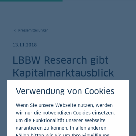
Pressemitteilungen
13.11.2018
LBBW Research gibt
Kapitalmarktausblick
für 2019
Verwendung von Cookies
Pressemitteilung
Wenn Sie unsere Webseite nutzen, werden
wir nur die notwendigen Cookies einsetzen,
um die Funktionalität unserer Webseite
garantieren zu können. In allen anderen
„Besser wird’s nicht mehr“
Fällen bitten wir Sie um Ihre Einwilligung.