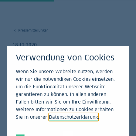
Pressemitteilungen
18.12.2020
Verwendung von Cookies
LBBW Region Ost
spendet 2.500 Euro an
Wenn Sie unsere Webseite nutzen, werden
wir nur die notwendigen Cookies einsetzen,
Hospiz- und
um die Funktionalität unserer Webseite
garantieren zu können. In allen anderen
Palliativdienst in
Fällen bitten wir Sie um Ihre Einwilligung.
Chemnitz
Weitere Informationen zu Cookies erhalten
Sie in unserer
Datenschutzerklärung
.
Pressemitteilung