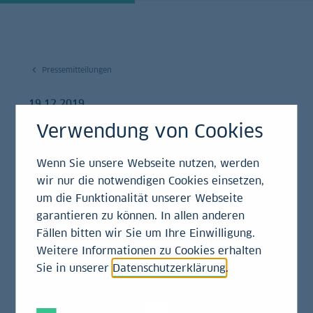
Pressemitteilungen
19.12.2019
Verwendung von Cookies
LBBW in der Region
Bayern spendet 2.500
Wenn Sie unsere Webseite nutzen, werden
wir nur die notwendigen Cookies einsetzen,
Euro an einsmehr e.V.
um die Funktionalität unserer Webseite
garantieren zu können. In allen anderen
in Augsburg
Fällen bitten wir Sie um Ihre Einwilligung.
Weitere Informationen zu Cookies erhalten
Pressemitteilung
Sie in unserer
Datenschutzerklärung
.