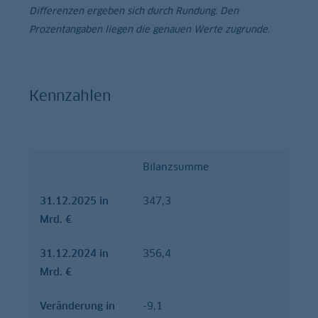
Differenzen ergeben sich durch Rundung. Den
Prozentangaben liegen die genauen Werte zugrunde.
Kennzahlen
Bilanzsumme
31.12.2025
31.12.2024
Ver
in Mrd. €
in Mrd. €
in 
31.12.2025 in
347,3
Mrd. €
31.12.2024 in
356,4
Mrd. €
Veränderung in
-9,1