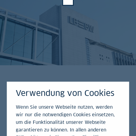
Drittes Jahr in Folge mit Milliardengewinn:
Verwendung von Cookies
Gewinn vor Steuern steigt auf 1,28 Milliarden
Euro und liegt damit über den Erwartungen
Wenn Sie unsere Webseite nutzen, werden
wir nur die notwendigen Cookies einsetzen,
In Rekordzeit: Integration Berlin Hyp
um die Funktionalität unserer Webseite
abgeschlossen und kostenseitig vollständig
garantieren zu können. In allen anderen
verarbeitet