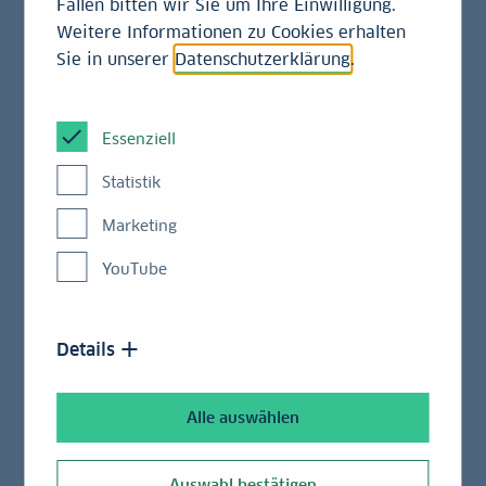
Fällen bitten wir Sie um Ihre Einwilligung.
Wachstumsinitiativen zahlen sich aus: Erträge
Weitere Informationen zu Cookies erhalten
auf Rekordniveau – alle Segmente mit Wachstum
Sie in unserer
Datenschutzerklärung
.
gegenüber Vorjahr
Essenziell
Die LBBW hat ihren stetigen Wachstumskurs in
Statistik
einem schwierigen Umfeld konsequent fortgesetzt.
Marketing
Der Gewinn vor Steuern wuchs für das Geschäftsjahr
2025 um 4 Prozent auf 1,28 Milliarden Euro. Das ist
YouTube
das zweitbeste Ergebnis in der Konzerngeschichte
und zugleich das dritte Jahr in Folge ein Ergebnis
von mehr als 1 Milliarde Euro.
Details
Der LBBW ist es trotz wirtschaftlich schwieriger
Alle auswählen
Rahmenbedingungen gelungen, weiter zu wachsen,
gezielt in die Zukunft zu investieren und ihre
Auswahl bestätigen
Widerstandsfähigkeit auszubauen. So hat die Bank