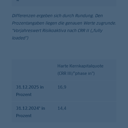
Differenzen ergeben sich durch Rundung. Den
Prozentangaben liegen die genauen Werte zugrunde.
*Vorjahreswert Risikoaktiva nach CRR II („fully
loaded“)
Harte Kernkapitalquote
31.12.2025
31.12.2024*
(CRR III/“phase in”)
in Prozent
in Prozent
31.12.2025 in
16,9
Prozent
31.12.2024* in
14,4
Prozent