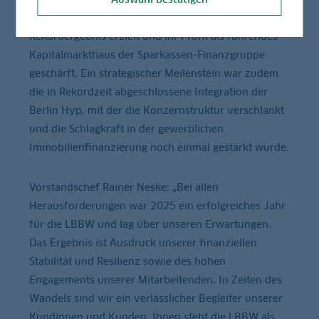
im Unternehmenskundengeschäft ein
Rekordergebnis erzielt und ihr Profil als führendes
Kapitalmarkthaus der Sparkassen-Finanzgruppe
geschärft. Ein strategischer Meilenstein war zudem
die in Rekordzeit abgeschlossene Integration der
Berlin Hyp, mit der die Konzernstruktur verschlankt
und die Schlagkraft in der gewerblichen
Immobilienfinanzierung noch einmal gestärkt wurde.
Vorstandschef Rainer Neske: „Bei allen
Herausforderungen war 2025 ein erfolgreiches Jahr
für die LBBW und lag über unseren Erwartungen.
Das Ergebnis ist Ausdruck unserer finanziellen
Stabilität und Resilienz sowie des hohen
Engagements unserer Mitarbeitenden. In Zeiten des
Wandels sind wir ein verlässlicher Begleiter unserer
Kundinnen und Kunden. Ihnen steht die LBBW als