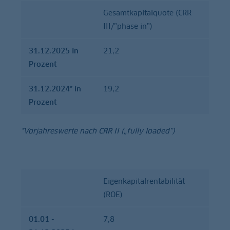
Gesamtkapitalquote (CRR
III/”phase in”)
31.12.2025 in
21,2
Prozent
31.12.2024* in
19,2
Prozent
*Vorjahreswerte nach CRR II („fully loaded”)
Eigenkapitalrentabilität
01.01 -
01.01. –
(ROE)
31.12.2025
31.12.2024
in Prozent
in Prozent
01.01 -
7,8