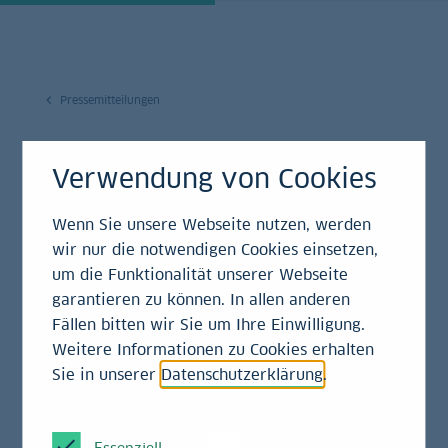
Pressemitteilungen
17.12.2021
Verwendung von Cookies
LBBW in Bayern
Wenn Sie unsere Webseite nutzen, werden
spendet 2.500 Euro an
wir nur die notwendigen Cookies einsetzen,
Clownprojekt e.V.
um die Funktionalität unserer Webseite
garantieren zu können. In allen anderen
Klinikclowns in
Fällen bitten wir Sie um Ihre Einwilligung.
Weitere Informationen zu Cookies erhalten
Franken
Sie in unserer
Datenschutzerklärung
.
Pressemitteilung
Essenziell