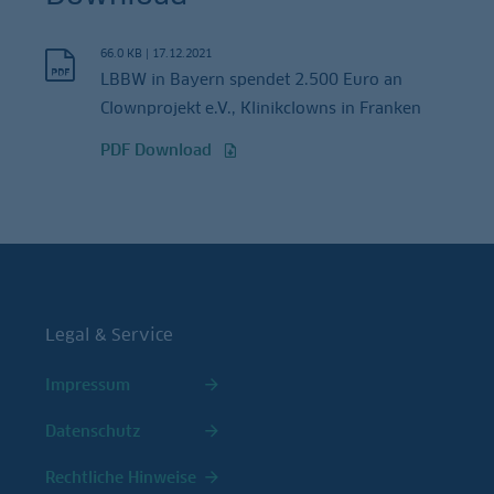
66.0 KB
|
17.12.2021
LBBW in Bayern spendet 2.500 Euro an
Clownprojekt e.V., Klinikclowns in Franken
PDF Download
Legal & Service
Impressum
Datenschutz
Rechtliche Hinweise