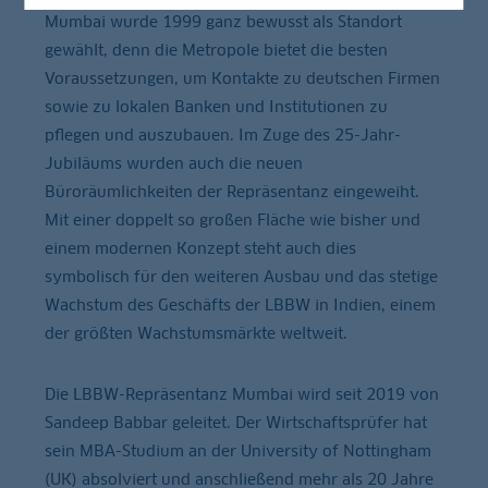
Mumbai wurde 1999 ganz bewusst als Standort
gewählt, denn die Metropole bietet die besten
Voraussetzungen, um Kontakte zu deutschen Firmen
sowie zu lokalen Banken und Institutionen zu
pflegen und auszubauen. Im Zuge des 25-Jahr-
Jubiläums wurden auch die neuen
Büroräumlichkeiten der Repräsentanz eingeweiht.
Mit einer doppelt so großen Fläche wie bisher und
einem modernen Konzept steht auch dies
symbolisch für den weiteren Ausbau und das stetige
Wachstum des Geschäfts der LBBW in Indien, einem
der größten Wachstumsmärkte weltweit.
Die LBBW-Repräsentanz Mumbai wird seit 2019 von
Sandeep Babbar geleitet. Der Wirtschaftsprüfer hat
sein MBA-Studium an der University of Nottingham
(UK) absolviert und anschließend mehr als 20 Jahre