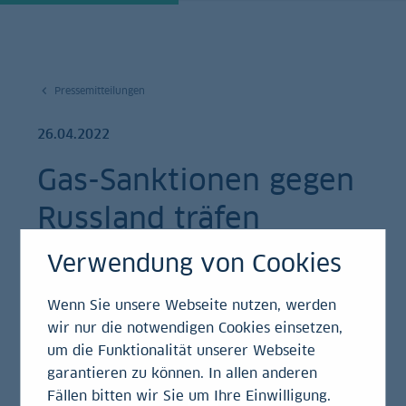
Pressemitteilungen
26.04.2022
Gas-Sanktionen gegen
Russland träfen
Deutschland schwer
Verwendung von Cookies
Pressemitteilung | Studie
Wenn Sie unsere Webseite nutzen, werden
wir nur die notwendigen Cookies einsetzen,
um die Funktionalität unserer Webseite
garantieren zu können. In allen anderen
Angesichts unabsehbarer Folgen für die deutsche
Fällen bitten wir Sie um Ihre Einwilligung.