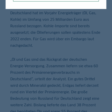
Nordkorea, Kuba oder den Iran zeigen. Allein
Deutschland hat im Vorjahr Energieträger (Öl, Gas,
Kohle) im Umfang von 25 Milliarden Euro aus
Russland bezogen. Kohle-Importe sind bereits
ausgesetzt; die Öllieferungen sollen spätestens Ende
2022 enden. Für Gas wird über ein Embargo laut
nachgedacht.
„Öl und Gas sind das Rückgrat der deutschen
Energie-Versorgung. Zusammen liefern sie etwa 60
Prozent des Primärenergieverbrauchs in
Deutschland“, urteilt der Analyst. Ein gutes Drittel
wird durch Mineralöl gedeckt, Erdgas liefert derzeit
rund ein Viertel der Primärenergie. Die große
Bedeutung von Russland für Deutschland zeigt eine
weitere Zahl. Bislang lieferte das Land 38 Prozent
des benötigten Öls und sogar 55 Prozent des