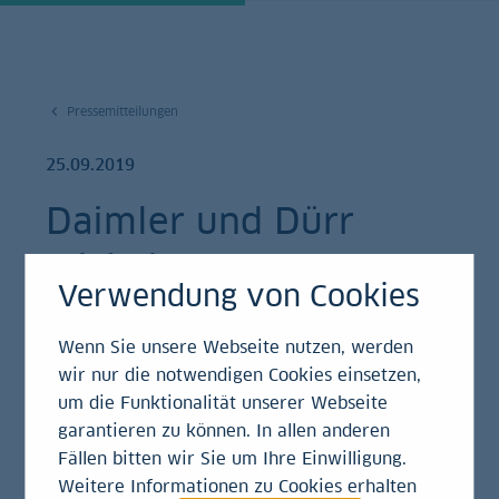
Pressemitteilungen
25.09.2019
Daimler und Dürr
wickeln
Verwendung von Cookies
Handelsgeschäft mit
Wenn Sie unsere Webseite nutzen, werden
LBBW über
wir nur die notwendigen Cookies einsetzen,
Blockchain-Plattform
um die Funktionalität unserer Webseite
garantieren zu können. In allen anderen
ab
Fällen bitten wir Sie um Ihre Einwilligung.
Weitere Informationen zu Cookies erhalten