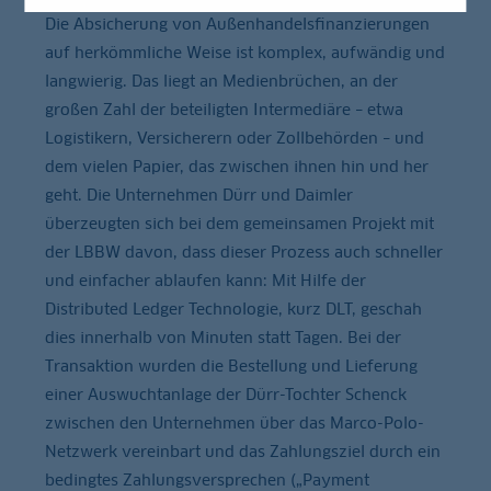
Die Absicherung von Außenhandelsfinanzierungen
auf herkömmliche Weise ist komplex, aufwändig und
langwierig. Das liegt an Medienbrüchen, an der
großen Zahl der beteiligten Intermediäre – etwa
Logistikern, Versicherern oder Zollbehörden – und
dem vielen Papier, das zwischen ihnen hin und her
geht. Die Unternehmen Dürr und Daimler
überzeugten sich bei dem gemeinsamen Projekt mit
der LBBW davon, dass dieser Prozess auch schneller
und einfacher ablaufen kann: Mit Hilfe der
Distributed Ledger Technologie, kurz DLT, geschah
dies innerhalb von Minuten statt Tagen. Bei der
Transaktion wurden die Bestellung und Lieferung
einer Auswuchtanlage der Dürr-Tochter Schenck
zwischen den Unternehmen über das Marco-Polo-
Netzwerk vereinbart und das Zahlungsziel durch ein
bedingtes Zahlungsversprechen („Payment