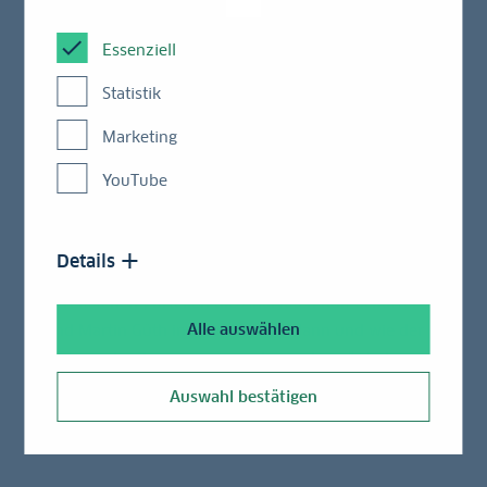
Eine zweimonatige Corona-Zwangspause und die
daraus resultierenden Folgekosten werden die
Essenziell
deutsche Wirtschaft nach Einschätzung des LBBW
Statistik
Research 2020 rund 240 Milliarden Euro oder 7
Prozentpunkte des Bruttoinlandsprodukts (BIP)
Marketing
kosten. „Der Konjunkturmotor muss deshalb so
YouTube
schnell wie möglich wieder angelassen werden.
Damit sich die Infektion aber nicht wieder
unkontrolliert verbreitet, muss zuvor ein wirksames
Details
Maßnahmenbündel für Schutz und Vorsorge
bereitstehen“, urteilen die Analysten Rolf Schäffer
Alle auswählen
und Martin Güth in ihrer Studie „Wann und wie der
Exit aus der Zwangspause gelingen kann“. Jeder
weitere Monat, in dem die Beschränkungen
Auswahl bestätigen
andauerten, verringere das BIP um zusätzliche 2,5
Prozentpunkte.