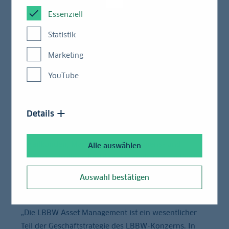
Andrea Daniela Bauer hat die Leitung der LBBW
Essenziell
Asset Management Investmentgesellschaft
Statistik
übernommen. Der Aufsichtsrat der 100-prozentigen
Tochter der Landesbank Baden-Württemberg (LBBW)
Marketing
ernannte die 48-Jährige am Mittwoch in Stuttgart zur
YouTube
Vorsitzenden der Geschäftsführung.
Frau Bauer war im Oktober 2015 zur Asset
Details
Management gekommen. Als stellvertretende
Vorsitzende der Geschäftsführung ist sie seitdem für
Retailkunden, Marketing, Unternehmens- und
Alle auswählen
Risikoccontrolling, Recht und Compliance zuständig.
Zukünftig ist sie zusätzlich für Back Office und IT
Auswahl bestätigen
verantwortlich.
„Die LBBW Asset Management ist ein wesentlicher
Teil der Geschäftstrategie des LBBW-Konzerns. In