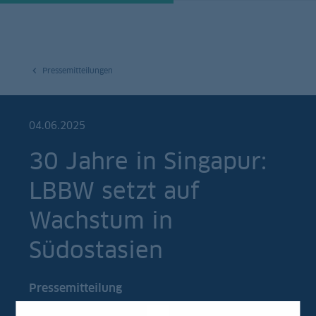
Pressemitteilungen
04.06.2025
30 Jahre in Singapur:
LBBW setzt auf
Wachstum in
Südostasien
Pressemitteilung