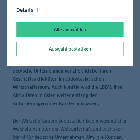
Details
Wirtschaftsraum Südostasien bleibt wichtige
Wachstumsregion der LBBW
Alle auswählen
Es ist der größte Standort der Bank in Asien: Mit
Auswahl bestätigen
ihrer Niederlassung sowie dem German Centre
Singapore begleitet die LBBW bereits seit 1995
deutsche Unternehmen ganzheitlich bei ihren
Geschäftsaktivitäten im südostasiatischen
Wirtschaftsraum. Auch künftig wird die LBBW ihre
Aktivitäten in Asien weiter entlang den
Anforderungen ihrer Kunden ausbauen.
Der Wirtschaftsraum Südostasien ist ein wesentlicher
Wachstumsmotor der Weltwirtschaft und wichtiger
Markt für deutsche Unternehmen. Um ihre Kunden