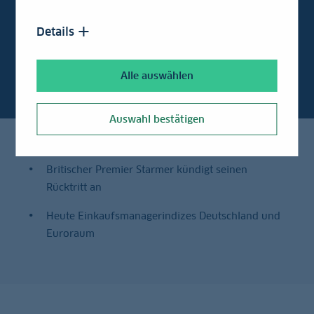
informiert:
Details
Kapitalmärkte Daily
Alle auswählen
Auswahl bestätigen
Britischer Premier Starmer kündigt seinen
Rücktritt an
Heute Einkaufsmanagerindizes Deutschland und
Euroraum