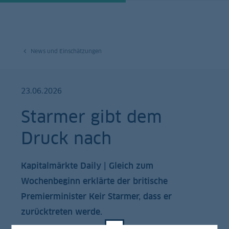
News und Einschätzungen
23.06.2026
Starmer gibt dem
Druck nach
Kapitalmärkte Daily | Gleich zum
Wochenbeginn erklärte der britische
Premierminister Keir Starmer, dass er
zurücktreten werde.