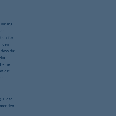
Führung
ren
tion für
h den
 dass die
eine
f eine
at die
en
. Diese
ommenden