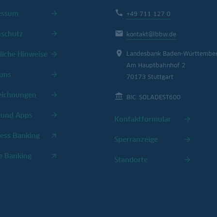
essum
+49 711 127 0
nschutz
kontakt@lbbw.de
liche Hinweise
Landesbank Baden-Württembe
Am Hauptbahnhof 2
uns
70173 Stuttgart
eichnungen
BIC: SOLADEST600
 und Apps
Kontaktformular
ess Banking
Sperranzeige
e Banking
Standorte