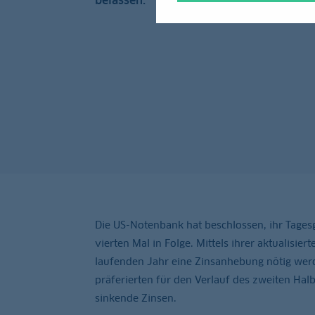
belassen.
Die US-Notenbank hat beschlossen, ihr Tages
vierten Mal in Folge. Mittels ihrer aktualisie
laufenden Jahr eine Zinsanhebung nötig werd
präferierten für den Verlauf des zweiten Ha
sinkende Zinsen.