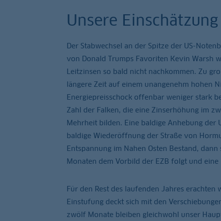
Unsere Einschätzung
Der Stabwechsel an der Spitze der US-Notenb
von Donald Trumps Favoriten Kevin Warsh w
Leitzinsen so bald nicht nachkommen. Zu groß 
längere Zeit auf einem unangenehm hohen Ni
Energiepreisschock offenbar weniger stark bee
Zahl der Falken, die eine Zinserhöhung im zwei
Mehrheit bilden. Eine baldige Anhebung der U
baldige Wiederöffnung der Straße von Hormus 
Entspannung im Nahen Osten Bestand, dann s
Monaten dem Vorbild der EZB folgt und eine 
Für den Rest des laufenden Jahres erachten w
Einstufung deckt sich mit den Verschiebunge
zwölf Monate bleiben gleichwohl unser Haup