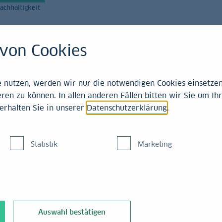
achhaltigkeit
Magazin
Leistungen
von Cookies
Einschätzungen
nutzen, werden wir nur die notwendigen Cookies einsetzen,
ren zu können. In allen anderen Fällen bitten wir Sie um Ihr
erhalten Sie in unserer
Datenschutzerklärung
.
d im Juni
Statistik
Marketing
schlossen, ihr
 % - 3,75 % zu
Auswahl bestätigen