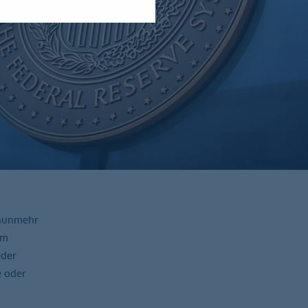
 nunmehr
im
eder
e oder