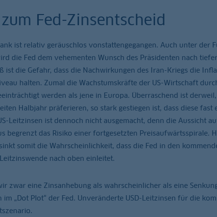
 zum Fed-Zinsentscheid
ank ist relativ geräuschlos vonstattengegangen. Auch unter der 
ird die Fed dem vehementen Wunsch des Präsidenten nach tiefe
ist die Gefahr, dass die Nachwirkungen des Iran-Kriegs die Infla
veau halten. Zumal die Wachstumskräfte der US-Wirtschaft durc
inträchtigt werden als jene in Europa. Überraschend ist derweil,
ten Halbjahr präferieren, so stark gestiegen ist, dass diese fast 
S-Leitzinsen ist dennoch nicht ausgemacht, denn die Aussicht au
begrenzt das Risiko einer fortgesetzten Preisaufwärtsspirale. H
inkt somit die Wahrscheinlichkeit, dass die Fed in den kommend
Leitzinswende nach oben einleitet.
ir zwar eine Zinsanhebung als wahrscheinlicher als eine Senkung
n im „Dot Plot“ der Fed. Unveränderte USD-Leitzinsen für die k
tszenario.