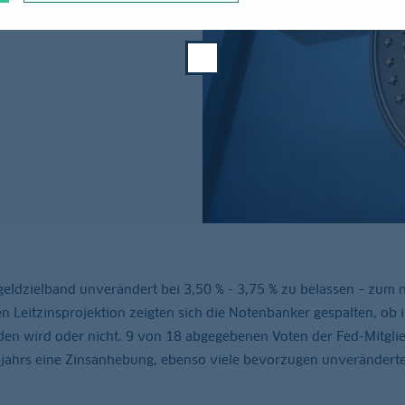
geldzielband unverändert bei 3,50 % - 3,75 % zu belassen – zum
rten Leitzinsprojektion zeigten sich die Notenbanker gespalten, ob 
en wird oder nicht. 9 von 18 abgegebenen Voten der Fed-Mitgli
lbjahrs eine Zinsanhebung, ebenso viele bevorzugen unverändert