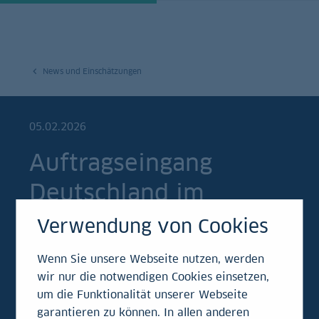
News und Einschätzungen
05.02.2026
Auftragseingang
Deutschland im
Dezember 2025
Verwendung von Cookies
Wenn Sie unsere Webseite nutzen, werden
Einschätzung | Ein Auftragsboom zum
wir nur die notwendigen Cookies einsetzen,
Jahresende. Wer hätte das gedacht? Nach
um die Funktionalität unserer Webseite
Angaben von Destatis legte der
garantieren zu können. In allen anderen