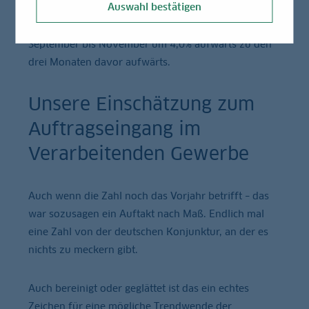
Auswahl bestätigen
Vormonatswert. Ohne Großaufträge lag das Plus bei
0,7%. Im Drei-Monats-Vergleich ging es von
September bis November um 4,0% aufwärts zu den
drei Monaten davor aufwärts.
Unsere Einschätzung zum
Auftragseingang im
Verarbeitenden Gewerbe
Auch wenn die Zahl noch das Vorjahr betrifft – das
war sozusagen ein Auftakt nach Maß. Endlich mal
eine Zahl von der deutschen Konjunktur, an der es
nichts zu meckern gibt.
Auch bereinigt oder geglättet ist das ein echtes
Zeichen für eine mögliche Trendwende der