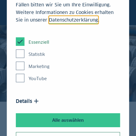
Auftragseingang im Dezember um 7,8 % M/M
Fällen bitten wir Sie um Ihre Einwilligung.
zu.
Weitere Informationen zu Cookies erhalten
Sie in unserer
Datenschutzerklärung
.
Essenziell
Statistik
Marketing
YouTube
Details
Alle auswählen
Nach Angaben von Destatis lag der Auftragseingang
im November 2025 um 5,6% über dem