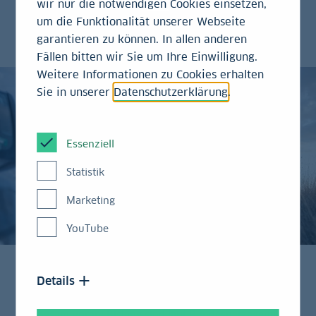
wir nur die notwendigen Cookies einsetzen,
Millionen Euro. Bezahlt wird diese Summe
um die Funktionalität unserer Webseite
von den Verbrauchern.
garantieren zu können. In allen anderen
Fällen bitten wir Sie um Ihre Einwilligung.
Weitere Informationen zu Cookies erhalten
Sie in unserer
Datenschutzerklärung
.
Essenziell
Statistik
Marketing
YouTube
Details
Der Ausbau der deutschen Stromnetze kommt nur
langsam voran: Bislang sind laut Bundesnetzagentur