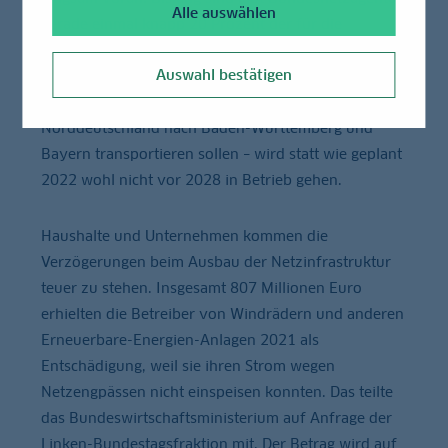
Alle auswählen
gerade einmal knapp 20 Prozent der für die
Energiewende notwendigen neuen Leitungen
Auswahl bestätigen
fertiggestellt. Suedlink zum Beispiel – eine der vier
geplanten Stromautobahnen, die Windenergie aus
Norddeutschland nach Baden-Württemberg und
Bayern transportieren sollen – wird statt wie geplant
2022 wohl nicht vor 2028 in Betrieb gehen.
Haushalte und Unternehmen kommen die
Verzögerungen beim Ausbau der Netzinfrastruktur
teuer zu stehen. Insgesamt 807 Millionen Euro
erhielten die Betreiber von Windrädern und anderen
Erneuerbare-Energien-Anlagen 2021 als
Entschädigung, weil sie ihren Strom wegen
Netzengpässen nicht einspeisen konnten. Das teilte
das Bundeswirtschaftsministerium auf Anfrage der
Linken-Bundestagsfraktion mit. Der Betrag wird auf