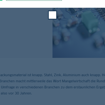
rpackungsmaterial ist knapp. Stahl, Zink, Aluminium auch knapp. Ho
en Branchen macht mittlerweile das Wort Mangelwirtschaft die Run
 Umfrage in verschiedenen Branchen zu dem erstaunlichen Ergeb
 also vor 30 Jahren.