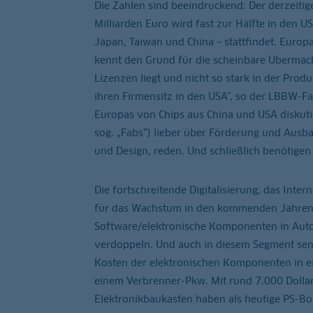
Die Zahlen sind beeindruckend: Der derzeiti
Milliarden Euro wird fast zur Hälfte in den 
Japan, Taiwan und China – stattfindet. Europ
kennt den Grund für die scheinbare Übermach
Lizenzen liegt und nicht so stark in der Pro
ihren Firmensitz in den USA", so der LBBW-F
Europas von Chips aus China und USA diskutier
sog. „Fabs“) lieber über Förderung und Ausb
und Design, reden. Und schließlich benötige
Die fortschreitende Digitalisierung, das Inte
für das Wachstum in den kommenden Jahren, is
Software/elektronische Komponenten in Auto
verdoppeln. Und auch in diesem Segment sende
Kosten der elektronischen Komponenten in ei
einem Verbrenner-Pkw. Mit rund 7.000 Dollar
Elektronikbaukasten haben als heutige PS-Boli