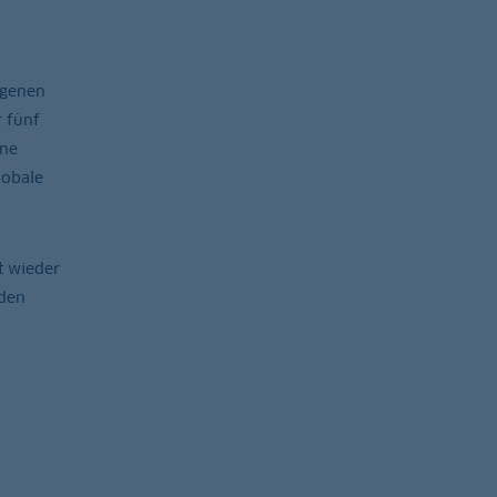
ngenen
r fünf
ine
lobale
t wieder
rden