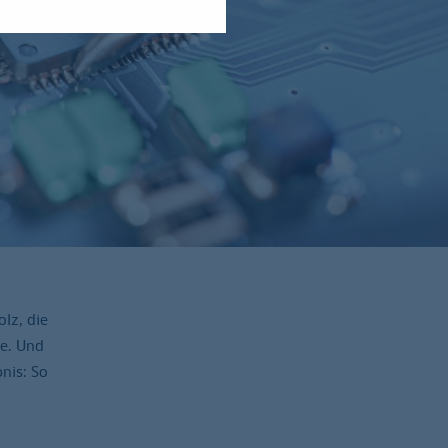
lz, die
de. Und
nis: So