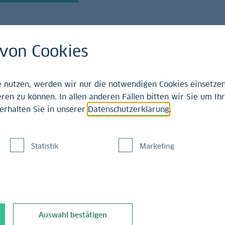
von Cookies
nutzen, werden wir nur die notwendigen Cookies einsetzen,
ren zu können. In allen anderen Fällen bitten wir Sie um Ihr
erhalten Sie in unserer
Datenschutzerklärung
.
esucht
Statistik
Marketing
eiß begehrt und in den
kauft. Den Grund
hael Weiss.
Auswahl bestätigen