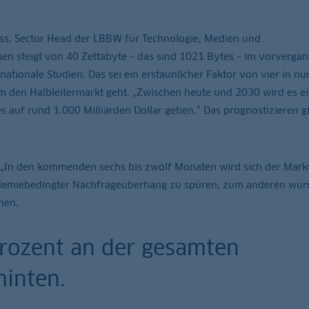
iss, Sector Head der LBBW für Technologie, Medien und
en steigt von 40 Zettabyte – das sind 1021 Bytes – im vorverga
rnationale Studien. Das sei ein erstaunlicher Faktor von vier in nu
 um den Halbleitermarkt geht. „Zwischen heute und 2030 wird es e
 auf rund 1.000 Milliarden Dollar geben.“ Das prognostizieren g
 „In den kommenden sechs bis zwölf Monaten wird sich der Mark
andemiebedingter Nachfrageüberhang zu spüren, zum anderen wü
hen.
Prozent an der gesamten
hinten.