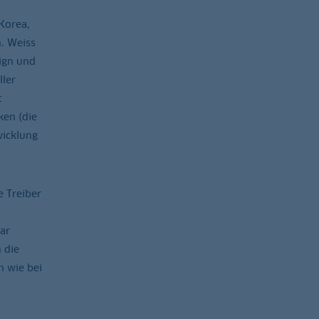
Korea,
n. Weiss
ign und
ller
t
ken (die
wicklung
e Treiber
ar
 die
n wie bei