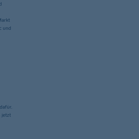
d
Markt
ic und
dafür.
jetzt