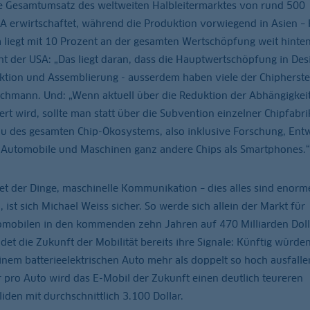
ge Gesamtumsatz des weltweiten Halbleitermarktes von rund 500
USA erwirtschaftet, während die Produktion vorwiegend in Asien – 
a liegt mit 10 Prozent an der gesamten Wertschöpfung weit hinte
t der USA: „Das liegt daran, dass die Hauptwertschöpfung in Des
duktion und Assemblierung - ausserdem haben viele der Chipherste
achmann. Und: „Wenn aktuell über die Reduktion der Abhängigkei
t wird, sollte man statt über die Subvention einzelner Chipfabri
au des gesamten Chip-Ökosystems, also inklusive Forschung, Ent
n Automobile und Maschinen ganz andere Chips als Smartphones.“
rnet der Dinge, maschinelle Kommunikation – dies alles sind enorm
t sich Michael Weiss sicher. So werde sich allein der Markt für
mobilen in den kommenden zehn Jahren auf 470 Milliarden Doll
t die Zukunft der Mobilität bereits ihre Signale: Künftig würden
nem batterieelektrischen Auto mehr als doppelt so hoch ausfalle
 pro Auto wird das E-Mobil der Zukunft einen deutlich teureren
den mit durchschnittlich 3.100 Dollar.