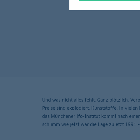
Und was nicht alles fehlt. Ganz plötzlich. Ve
Preise sind explodiert. Kunststoffe. In viel
das Münchener Ifo-Institut kommt nach einer
schlimm wie jetzt war die Lage zuletzt 1991 –