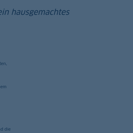
 ein hausgemachtes
ten,
lem
nd die