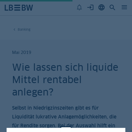
Banking
Mai 2019
Wie lassen sich liquide
Mittel rentabel
anlegen?
Selbst in Niedrigzinszeiten gibt es für
Liquidität lukrative Anlagemöglichkeiten, die
für Rendite sorgen. Bei der Auswahl hilft ein