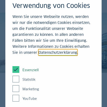
Performance-Teppich.
Verwendung von Cookies
Wenn Sie unsere Webseite nutzen, werden
wir nur die notwendigen Cookies einsetzen,
um die Funktionalität unserer Webseite
garantieren zu können. In allen anderen
Fällen bitten wir Sie um Ihre Einwilligung.
Weitere Informationen zu Cookies erhalten
Sie in unserer
Datenschutzerklärung
.
Essenziell
Statistik
Marketing
Stimmt: Man kann nicht zu viel Geld haben. Aber
man kann sein Geld falsch verteilen – dann verliert
YouTube
es an Wert, anstatt zu wachsen. Das
passiert
einigen